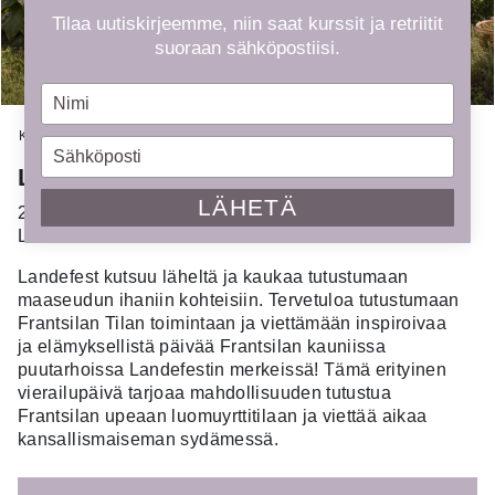
Tilaa uutiskirjeemme, niin saat kurssit ja retriitit
suoraan sähköpostiisi.
Type
your
Kauppa
»
Kurssit
»
Landefest goes to Frantsilan Tila
name
Type
your
Landefest goes to Frantsilan Tila
email
LÄHETÄ
23.8.2025
La klo 10.00 - klo 19.00
Landefest kutsuu läheltä ja kaukaa tutustumaan
maaseudun ihaniin kohteisiin. Tervetuloa tutustumaan
Frantsilan Tilan toimintaan ja viettämään inspiroivaa
ja elämyksellistä päivää Frantsilan kauniissa
puutarhoissa Landefestin merkeissä! Tämä erityinen
vierailupäivä tarjoaa mahdollisuuden tutustua
Frantsilan upeaan luomuyrttitilaan ja viettää aikaa
kansallismaiseman sydämessä.