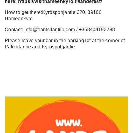
here: https://visithameenkyro.fi/landefest/
How to get there:Kyröspohjantie 320, 39100
Hämeenkyrö
Contact: info@frantsilantila.com / +358404193288
Please leave your car in the parking lot at the corner of
Pakkulantie and Kyröspohjantie.