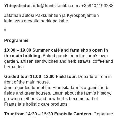
Yhteystiedot:
info@frantsilantila.com / +358404193288
Jätäthän autosi Pakkulantien ja Kyröspohjantien
kulmassa olevalle parkkipaikalle.
*
Programme
10:00 – 19.00 Summer café and farm shop open in
the main building.
Baked goods from the farm’s own
garden, artisan sandwiches and herb straws, coffee and
herbal tea.
Guided tour 11:00 -12.00 Field tour.
Departure from in
front of the main house.
Join a guided tour of the Frantsila farm’s organic herb
fields and greenhouses. Learn about the farm’s history,
growing methods and how herbs become part of
Frantsila’s holistic care products.
Tour from 14:30 – 15:30 Frantsila Gardens.
Departure