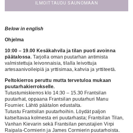
ILMOITTAUDU SAUNOMAAN
Below in english
Ohjelma
10:00 – 19.00 Kesäkahvila ja tilan puoti avoinna
päätalossa
. Tarjolla oman puutarhan antimista
valmistettuja leivonnaisia, tilalla leivottuja
artesaanivoileipiä ja yrttisimaa, kahvia ja yrttiteetä.
Peltokierros peruttu mutta tervetuloa mukaan
puutarhakierrokselle.
Tutustumiskierros klo 14:30 – 15.30 Frantsilan
puutarhat, oppaana Frantsilan puutarhuri Manu
Fournier. Lähtö päätalon edustalta.
Tutustu Frantsilan puutarhoihin. Löydät paljon
katseltavaa kolmesta eri puutarhasta; Frantsilan Tilan,
Vanhan Kievarin sekä Frantsilan perustajien Virpi
Raipala-Cormierin ja James Cormierin puutarhoista.