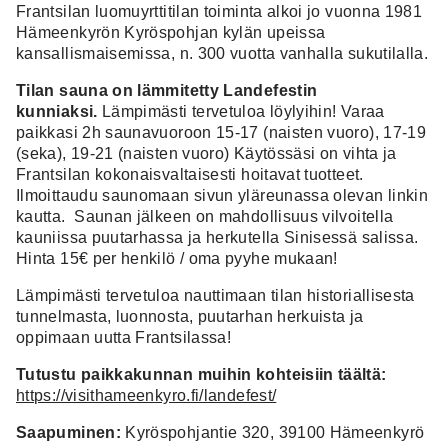
Frantsilan luomuyrttitilan toiminta alkoi jo vuonna 1981
Hämeenkyrön Kyröspohjan kylän upeissa
kansallismaisemissa, n. 300 vuotta vanhalla sukutilalla.
Tilan sauna on lämmitetty Landefestin
kunniaksi.
Lämpimästi tervetuloa löylyihin! Varaa
paikkasi 2h saunavuoroon 15-17 (naisten vuoro), 17-19
(seka), 19-21 (naisten vuoro) Käytössäsi on vihta ja
Frantsilan kokonaisvaltaisesti hoitavat tuotteet.
Ilmoittaudu saunomaan sivun yläreunassa olevan linkin
kautta. Saunan jälkeen on mahdollisuus vilvoitella
kauniissa puutarhassa ja herkutella Sinisessä salissa.
Hinta 15€ per henkilö / oma pyyhe mukaan!
Lämpimästi tervetuloa nauttimaan tilan historiallisesta
tunnelmasta, luonnosta, puutarhan herkuista ja
oppimaan uutta Frantsilassa!
Tutustu paikkakunnan muihin kohteisiin täältä:
https://visithameenkyro.fi/landefest/
Saapuminen:
Kyröspohjantie 320, 39100 Hämeenkyrö