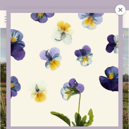
Uudet sivut auki!
1
/
1