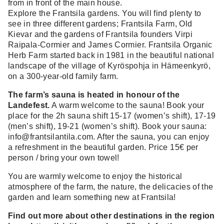
from in front of the main house.
Explore the Frantsila gardens. You will find plenty to
see in three different gardens; Frantsila Farm, Old
Kievar and the gardens of Frantsila founders Virpi
Raipala-Cormier and James Cormier. Frantsila Organic
Herb Farm started back in 1981 in the beautiful national
landscape of the village of Kyröspohja in Hämeenkyrö,
on a 300-year-old family farm.
The farm’s sauna is heated in honour of the
Landefest.
A warm welcome to the sauna! Book your
place for the 2h sauna shift 15-17 (women’s shift), 17-19
(men’s shift), 19-21 (women’s shift). Book your sauna:
info@frantsilantila.com. After the sauna, you can enjoy
a refreshment in the beautiful garden. Price 15€ per
person / bring your own towel!
You are warmly welcome to enjoy the historical
atmosphere of the farm, the nature, the delicacies of the
garden and learn something new at Frantsila!
Find out more about other destinations in the region