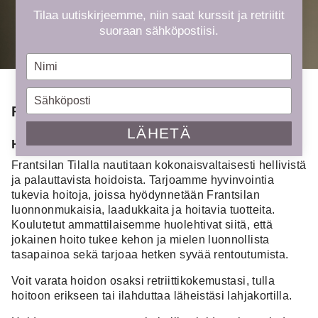
Tilaa uutiskirjeemme, niin saat kurssit ja retriitit
suoraan sähköpostiisi.
Type
your
name
Type
Frantsilan Tilan Hoidot
your
email
LÄHETÄ
Hoidot Frantsilan Tilalla
Frantsilan Tilalla nautitaan kokonaisvaltaisesti hellivistä
ja palauttavista hoidoista. Tarjoamme hyvinvointia
tukevia hoitoja, joissa hyödynnetään Frantsilan
luonnonmukaisia, laadukkaita ja hoitavia tuotteita.
Koulutetut ammattilaisemme huolehtivat siitä, että
jokainen hoito tukee kehon ja mielen luonnollista
tasapainoa sekä tarjoaa hetken syvää rentoutumista.
Voit varata hoidon osaksi retriittikokemustasi, tulla
hoitoon erikseen tai ilahduttaa läheistäsi lahjakortilla.