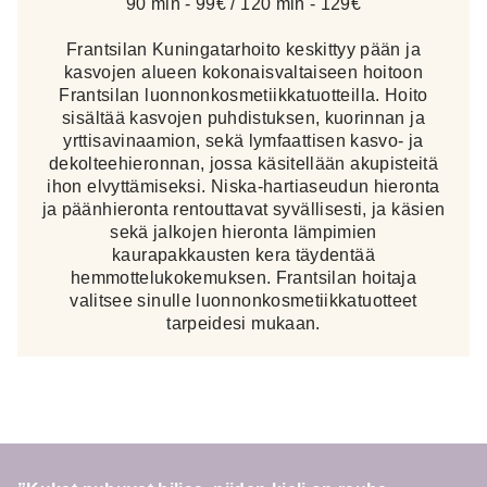
90 min - 99€ / 120 min - 129€
Frantsilan Kuningatarhoito keskittyy pään ja
kasvojen alueen kokonaisvaltaiseen hoitoon
Frantsilan luonnonkosmetiikkatuotteilla. Hoito
sisältää kasvojen puhdistuksen, kuorinnan ja
yrttisavinaamion, sekä lymfaattisen kasvo- ja
dekolteehieronnan, jossa käsitellään akupisteitä
ihon elvyttämiseksi. Niska-hartiaseudun hieronta
ja päänhieronta rentouttavat syvällisesti, ja käsien
sekä jalkojen hieronta lämpimien
kaurapakkausten kera täydentää
hemmottelukokemuksen. Frantsilan hoitaja
valitsee sinulle luonnonkosmetiikkatuotteet
tarpeidesi mukaan.