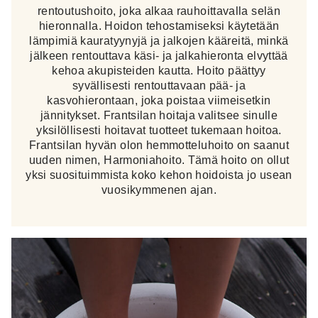
rentoutushoito, joka alkaa rauhoittavalla selän
hieronnalla. Hoidon tehostamiseksi käytetään
lämpimiä kauratyynyjä ja jalkojen kääreitä, minkä
jälkeen rentouttava käsi- ja jalkahieronta elvyttää
kehoa akupisteiden kautta. Hoito päättyy
syvällisesti rentouttavaan pää- ja
kasvohierontaan, joka poistaa viimeisetkin
jännitykset. Frantsilan hoitaja valitsee sinulle
yksilöllisesti hoitavat tuotteet tukemaan hoitoa.
Frantsilan hyvän olon hemmotteluhoito on saanut
uuden nimen, Harmoniahoito. Tämä hoito on ollut
yksi suosituimmista koko kehon hoidoista jo usean
vuosikymmenen ajan.