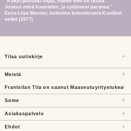
”Kukat puhuvat hiljaa, niiden kieli on rauha.
Joskus minä kuuntelen, ja sydämeni paranee.”
Eeva-Liisa Manner, katkelma kokoelmasta Kuolleet
vedet (1977)
Tilaa uutiskirje
Meistä
Frantsilan Tila on saanut Maaseutuyritystukea
Some
Asiakaspalvelu
Ehdot