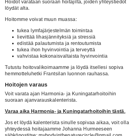
Hoidot varataan suoraan hoitajilta, joiden yhteystiedot
löydät alta.
Hoitomme voivat muun muassa:
tukea lymfajärjestelmän toimintaa
lievittää lihasjännityksiä ja stressiä
edistää palautumista ja rentoutumista
tukea ihon hyvinvointia ja terveyttä
vahvistaa kokonaisvaltaista hyvinvointia
Tutustu hoitovalikoimaamme ja löydä itsellesi sopiva
hemmotteluhetki Frantsilan luonnon rauhassa.
Hoitojen varaus
Voit varata ajan Harmonia- ja Kuningatarhoitoihin
suoraan ajanvarauskalenterista.
Varaa aika Harmonia- ja Kuningatarhoitoihin tästä.
Jos et löydä kalenterista sinulle sopivaa aikaa, voit olla
yhteydessä hoitajaamme Johanna Hurmeeseen
sähköpostitse:
mybodyinthenaturecircle@gmail.com
.