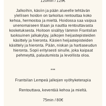
120min / 129€
Jalkoihin, käsiin ja pään alueelle tehtävän
ylellisen hoidon on tarkoitus rentouttaa koko
kehoa, hermostoa ja mieltä. Hoidossa saa vaipua
unenomaiseen tilaan ja nauttia rentouttavasta
kosketuksesta. Hoitoon sisältyy lämmin Frantsilan
tuoksuinen jalkakylpy, jalkojen heijastepisteiden
käsittely ja hieronta. Käsien heijastepisteiden
käsittely ja hieronta. Pään, niskan ja hartiaseudun
hieronta. Sopii erityisesti sinulle, joka kaipaat
pehmeyttä, palautumista ja levollista oloa.
***
Frantsilan Lempeä jalkojen vyöhyketerapia
Rentouttava, keventää kehoa ja mieltä.
75min / 80€