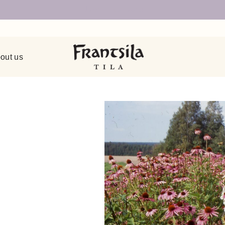
Uudet sivut auki!
out us