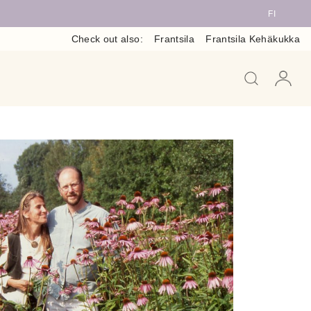
FI
Check out also:
Frantsila
Frantsila Kehäkukka
When auto