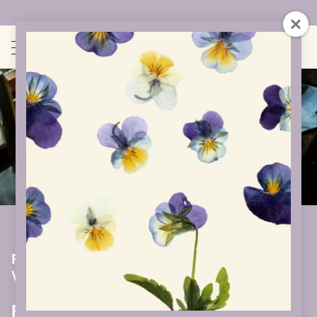
Uudet sivut auki!
Frantsilan Tilan Ruoka – Kasvien
Valtakunta
Frantsilan Tilalla ruoka on tärkeä