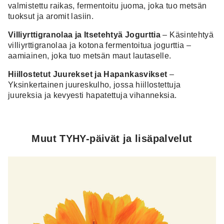
valmistettu raikas, fermentoitu juoma, joka tuo metsän
tuoksut ja aromit lasiin.
Villiyrttigranolaa ja Itsetehtyä Jogurttia
– Käsintehtyä
villiyrttigranolaa ja kotona fermentoitua jogurttia –
aamiainen, joka tuo metsän maut lautaselle.
Hiillostetut Juurekset ja Hapankasvikset
–
Yksinkertainen juureskulho, jossa hiillostettuja
juureksia ja kevyesti hapatettuja vihanneksia.
Muut TYHY-päivät ja lisäpalvelut