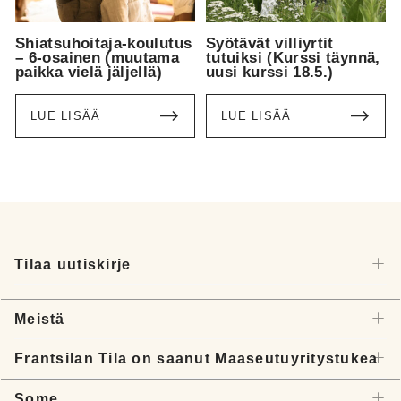
Shiatsuhoitaja-koulutus
Syötävät villiyrtit
– 6-osainen (muutama
tutuiksi (Kurssi täynnä,
paikka vielä jäljellä)
uusi kurssi 18.5.)
LUE LISÄÄ
LUE LISÄÄ
Tilaa uutiskirje
Meistä
Frantsilan Tila on saanut Maaseutuyritystukea
Some