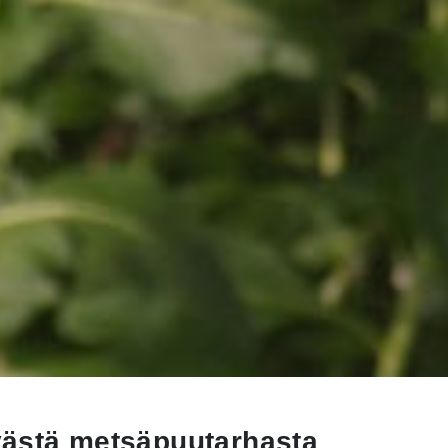
ästä metsäpuutarhasta