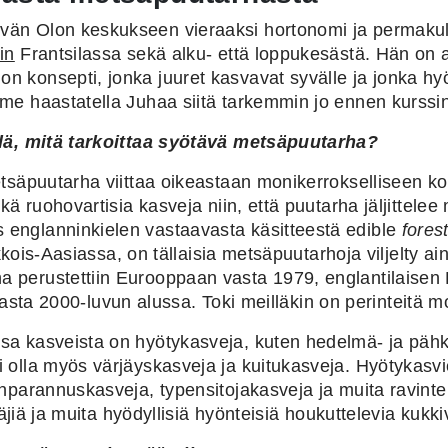
n Olon keskukseen vieraaksi hortonomi ja permakultt
in
Frantsilassa sekä alku- että loppukesästä. Hän on a
 konsepti, jonka juuret kasvavat syvälle ja jonka h
me haastatella Juhaa siitä tarkemmin jo ennen kurssin
llä, mitä tarkoittaa syötävä metsäpuutarha?
tsäpuutarha viittaa oikeastaan monikerrokselliseen k
kä ruohovartisia kasveja niin, että puutarha jäljittel
englanninkielen vastaavasta käsitteestä edible
fores
akkois-Aasiassa, on tällaisia metsäpuutarhoja viljelty 
perustettiin Eurooppaan vasta 1979, englantilaisen
a vasta 2000-luvun alussa. Toki meilläkin on perinteitä m
a kasveista on hyötykasveja, kuten hedelmä- ja pähk
olla myös värjäyskasveja ja kuitukasveja. Hyötykasvie
parannuskasveja, typensitojakasveja ja muita ravinteit
täjiä ja muita hyödyllisiä hyönteisiä houkuttelevia kukki