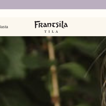
Uudet sivut auki!
lasta