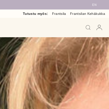
EN
Tutustu myös:
Frantsila
Frantsilan Kehäkukka
When auto