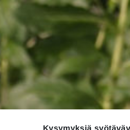
Kysymyksiä syötäväv