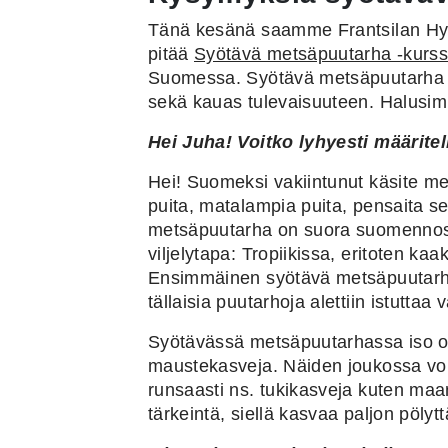
Tänä kesänä saamme Frantsilan Hyvä
pitää
Syötävä metsäpuutarha -kurss
Suomessa. Syötävä metsäpuutarha on
sekä kauas tulevaisuuteen. Halusim
Hei Juha! Voitko lyhyesti määrite
Hei! Suomeksi vakiintunut käsite me
puita, matalampia puita, pensaita se
metsäpuutarha on suora suomennos 
viljelytapa: Tropiikissa, eritoten ka
Ensimmäinen syötävä metsäpuutarha 
tällaisia puutarhoja alettiin istutta
Syötävässä metsäpuutarhassa iso os
maustekasveja. Näiden joukossa voi 
runsaasti ns. tukikasveja kuten maan
tärkeintä, siellä kasvaa paljon pölyt