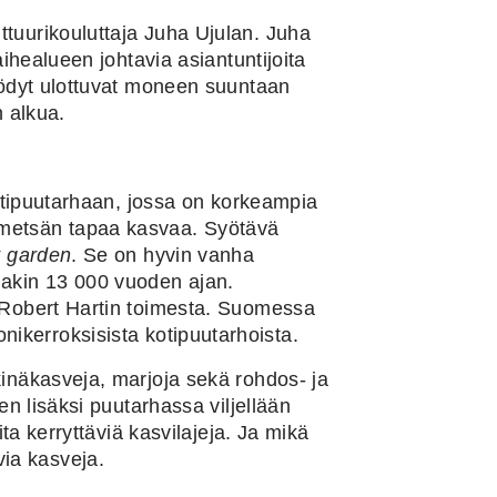
uurikouluttaja Juha Ujulan. Juha
ihealueen johtavia asiantuntijoita
yödyt ulottuvat moneen suuntaan
 alkua.
otipuutarhaan, jossa on korkeampia
ee metsän tapaa kasvaa. Syötävä
t garden
. Se on hyvin vanha
ainakin 13 000 vuoden ajan.
 Robert Hartin toimesta. Suomessa
onikerroksisista kotipuutarhoista.
inäkasveja, marjoja sekä rohdos- ja
n lisäksi puutarhassa viljellään
a kerryttäviä kasvilajeja. Ja mikä
via kasveja.