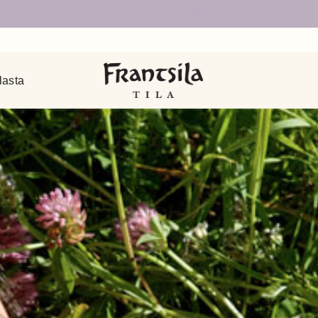
Uudet sivut auki!
lasta