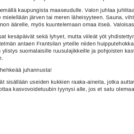
temällä kaupungista maaseudulle. Valon juhlaa juhlit
 mielellään järven tai meren läheisyyteen. Sauna, vih
non äärelle, myös kuuntelemaan omaa itseä. Valoisas
isat kesäpäivät sekä lyhyet, mutta viileät yöt yhdistet
istelmän antaen Frantsilan yrteille niiden huipputehokk
 ylistys suomalaisille ruusulajikkeille ja pohjoisten ka
e.
a hehkeää juhannusta!
ät sisällään useiden kukkien raaka-aineita, jotka autt
lottaa kasvovoidetuubin tyynysi alle, jos et satu olema