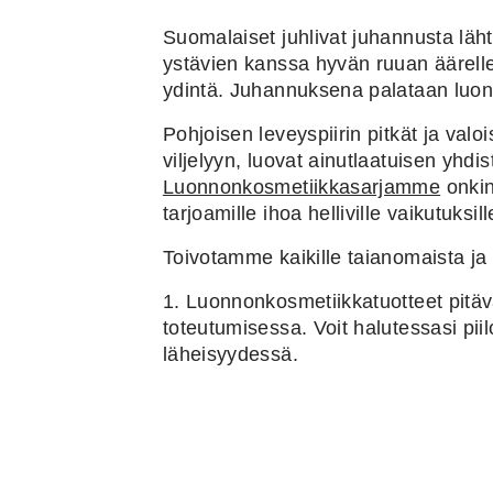
Suomalaiset juhlivat juhannusta läh
ystävien kanssa hyvän ruuan äärelle
ydintä. Juhannuksena palataan luon
Pohjoisen leveyspiirin pitkät ja valo
viljelyyn, luovat ainutlaatuisen yhd
Luonnonkosmetiikkasarjamme
onkin
tarjoamille ihoa helliville vaikutuksill
Toivotamme kaikille taianomaista j
1. Luonnonkosmetiikkatuotteet pitäv
toteutumisessa. Voit halutessasi pii
läheisyydessä.