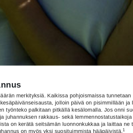
annus
äärän merkityksiä. Kaikissa pohjoismaissa tunnetaan l
e kesäpäivänseisausta, jolloin päivä on pisimmillään j
 työnteko palkitaan pitkällä kesälomalla. Jos onni su
ja juhannuksen rakkaus- sekä lemmennostatustaikoja 
ista on kerätä seitsämän luonnonkukkaa ja laittaa ne t
1
uhannus on myös yksi suosituimmista hääpäivistä.