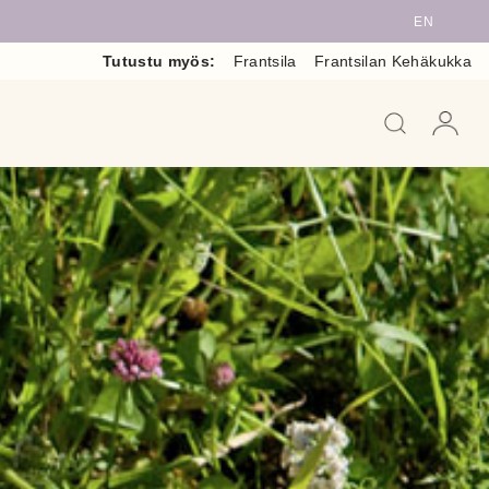
EN
Tutustu myös:
Frantsila
Frantsilan Kehäkukka
When auto