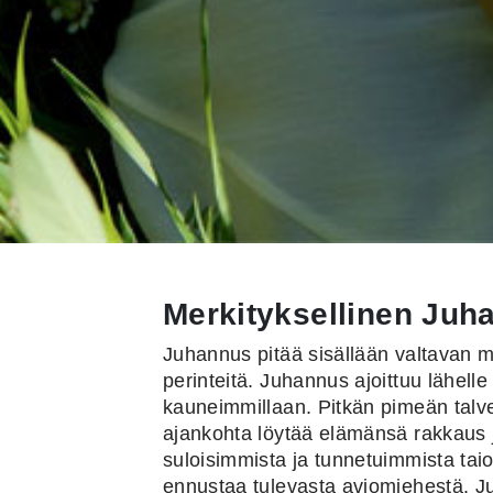
Merkityksellinen Juh
Juhannus pitää sisällään valtavan m
perinteitä. Juhannus ajoittuu lähell
kauneimmillaan. Pitkän pimeän talven
ajankohta löytää elämänsä rakkaus 
suloisimmista ja tunnetuimmista taio
ennustaa tulevasta aviomiehestä. J