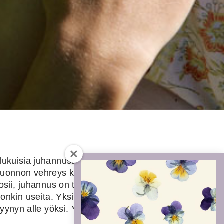
ukuisia juhannustaikoja ja
a luonnon vehreys kukkineen on
osii, juhannus on täydellinen
onkin useita. Yksi ehkä
yynyn alle yöksi. Yöllinen uni