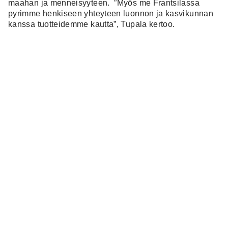
maahan ja menneisyyteen.
”Myös me Frantsilassa
pyrimme henkiseen yhteyteen luonnon ja kasvikunnan
kanssa tuotteidemme kautta”, Tupala kertoo.
Frantsilan 300-vuotiaalla sukutilalla Bopape kulki Anna
Karhu-Cormierin kanssa pelloilla, niityillä ja
puutarhoissa, maisteli, haisteli ja tutki kukkia ja kasveja.
Karhu-Cormier toimi kasvi- ja tuoksuasiantuntijana sekä
fasilitaattorina vierailun ajan. Hän opasti
Bopapea
Frantsilan tilan, ympäröivän luonnon ja erityisten
kasvien ja paikkojen kokemiseen ja tuntemiseen.
Bopape ui Kirkkojärvessä, saunoi 113-vuotiaassa
savusaunassa, kokeili vihtojen tekoa ja turvehoitoja,
nukkui verhotussa antiikkisängyssä vanhassa
hirsitalossa.
”Dineo heittäytyi Frantsilan maailmaan täysillä. Häntä
kiinnostivat vanha sukutila ja pitkät perinteemme.
Edelliset sukupolvet ovat hänelle merkityksellisiä ja
hänellä on vahva kunnioitus perinteitä kohtaan.”
Mukana olivat myös kuraattorit Kiasman ja Zürichin