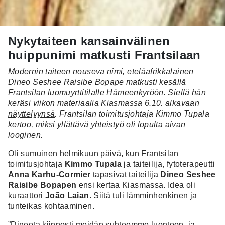
Nykytaiteen kansainvälinen
huippunimi matkusti Frantsilaan
Modernin taiteen nouseva nimi, eteläafrikkalainen
Dineo Seshee Raisibe Bopape matkusti kesällä
Frantsilan luomuyrttitilalle Hämeenkyröön. Siellä hän
keräsi viikon materiaalia Kiasmassa 6.10. alkavaan
näyttelyynsä
. Frantsilan toimitusjohtaja Kimmo Tupala
kertoo, miksi yllättävä yhteistyö oli lopulta aivan
looginen.
Oli sumuinen helmikuun päivä, kun Frantsilan
toimitusjohtaja
Kimmo Tupala
ja taiteilija, fytoterapeutti
Anna Karhu-Cormier
tapasivat taiteilija
Dineo Seshee
Raisibe Bopapen
ensi kertaa Kiasmassa. Idea oli
kuraattori
João Laian
. S
iitä tuli lämminhenkinen ja
tunteikas kohtaaminen.
”Dineota kiinnosti meidän suhteemme luontoon, ja