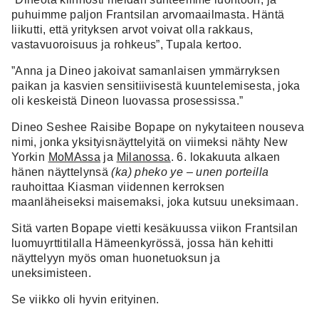
puhuimme paljon Frantsilan arvomaailmasta. Häntä
liikutti, että yrityksen arvot voivat olla rakkaus,
vastavuoroisuus ja rohkeus”, Tupala kertoo.
”Anna ja Dineo jakoivat samanlaisen ymmärryksen
paikan ja kasvien sensitiivisestä kuuntelemisesta, joka
oli keskeistä Dineon luovassa prosessissa.”
Dineo Seshee Raisibe Bopape on nykytaiteen nouseva
nimi, jonka yksityisnäyttelyitä on viimeksi nähty New
Yorkin
MoMAssa
ja
Milanossa
. 6. lokakuuta alkaen
hänen näyttelynsä
(ka) pheko ye – unen porteilla
rauhoittaa Kiasman viidennen kerroksen
maanläheiseksi maisemaksi, joka kutsuu uneksimaan.
Sitä varten Bopape vietti kesäkuussa viikon Frantsilan
luomuyrttitilalla Hämeenkyrössä, jossa hän kehitti
näyttelyyn myös oman huonetuoksun ja
uneksimisteen.
Se viikko oli hyvin erityinen.