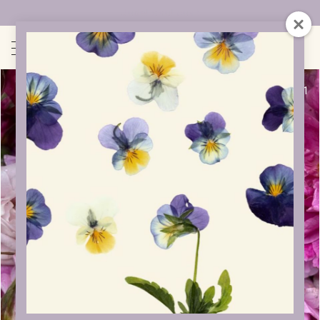
Uudet sivut auki!
1
/
1