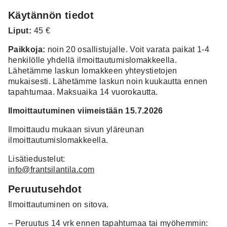
Käytännön tiedot
Liput:
45 €
Paikkoja:
noin 20 osallistujalle. Voit varata paikat 1-4
henkilölle yhdellä ilmoittautumislomakkeella.
Lähetämme laskun lomakkeen yhteystietojen
mukaisesti.
Lähetämme laskun noin kuukautta ennen
tapahtumaa. Maksuaika 14 vuorokautta.
Ilmoittautuminen viimeistään 15.7.2026
Ilmoittaudu mukaan sivun yläreunan
ilmoittautumislomakkeella.
Lisätiedustelut:
info@frantsilantila.com
Peruutusehdot
Ilmoittautuminen on sitova.
– Peruutus 14 vrk ennen tapahtumaa tai myöhemmin: