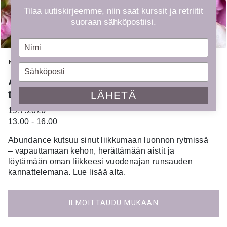
Tilaa uutiskirjeemme, niin saat kurssit ja retriitit
suoraan sähköpostiisi.
Type
your
Kauppa
»
Kurssit
»
ABUNDANCE – luonnollinen liike-tanssityöpaja
name
Type
your
ABUNDANCE – luonnollinen liike-
email
tanssityöpaja
LÄHETÄ
19.7.2026
13.00 - 16.00
Abundance kutsuu sinut liikkumaan luonnon rytmissä
– vapauttamaan kehon, herättämään aistit ja
löytämään oman liikkeesi vuodenajan runsauden
kannattelemana. Lue lisää alta.
ILMOITTAUDU MUKAAN