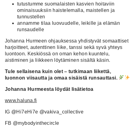
tutustumme suomalaisten kasvien hoitaviin
ominaisuuksiin haistelemalla, maistellen ja
tunnustellen
annamme tilaa luovuudelle, leikille ja elämän
runsaudelle
Johanna Hurmeen ohjauksessa yhdistyvät somaattiset
harjoitteet, autenttinen liike, tanssi sekä syvä yhteys
luontoon. Keskiössä on oman kehon kuuntelu,
aistiminen ja liikkeen löytäminen sisältä käsin.
Tule sellaisena kuin olet – tutkimaan liikettä,
luonnon viisautta ja omaa sisäistä runsauttasi.
Johanna Hurmeesta löydät lisätietoa
www.haluna.fi
IG @Hi7eHi7e @vakiva_collective
FB @mybodyinthecircle