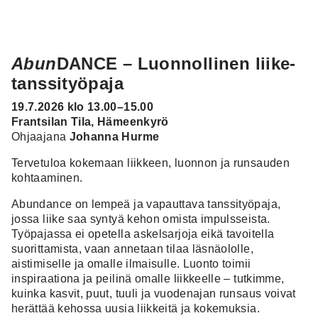
Abun
DANCE – Luonnollinen liike-
tanssityöpaja
19.7.2026 klo 13.00–15.00
Frantsilan Tila, Hämeenkyrö
Ohjaajana
Johanna Hurme
Tervetuloa kokemaan liikkeen, luonnon ja runsauden
kohtaaminen.
Abundance on lempeä ja vapauttava tanssityöpaja,
jossa liike saa syntyä kehon omista impulsseista.
Työpajassa ei opetella askelsarjoja eikä tavoitella
suorittamista, vaan annetaan tilaa läsnäololle,
aistimiselle ja omalle ilmaisulle. Luonto toimii
inspiraationa ja peilinä omalle liikkeelle – tutkimme,
kuinka kasvit, puut, tuuli ja vuodenajan runsaus voivat
herättää kehossa uusia liikkeitä ja kokemuksia.