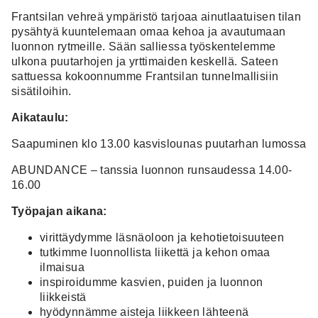
Frantsilan vehreä ympäristö tarjoaa ainutlaatuisen tilan
pysähtyä kuuntelemaan omaa kehoa ja avautumaan
luonnon rytmeille. Sään salliessa työskentelemme
ulkona puutarhojen ja yrttimaiden keskellä. Sateen
sattuessa kokoonnumme Frantsilan tunnelmallisiin
sisätiloihin.
Aikataulu:
Saapuminen klo 13.00 kasvislounas puutarhan lumossa
ABUNDANCE – tanssia luonnon runsaudessa 14.00-
16.00
Työpajan aikana:
virittäydymme läsnäoloon ja kehotietoisuuteen
tutkimme luonnollista liikettä ja kehon omaa
ilmaisua
inspiroidumme kasvien, puiden ja luonnon
liikkeistä
hyödynnämme aisteja liikkeen lähteenä