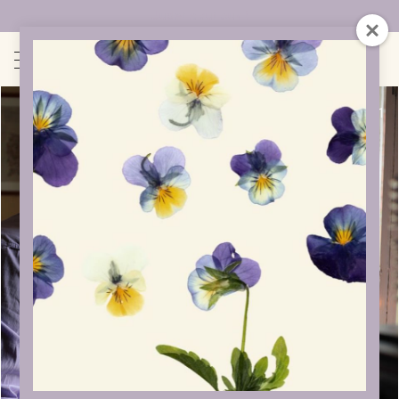
Uudet sivut auki!
1
/
1