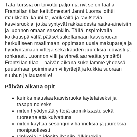
Tätä kurssia on toivottu paljon ja nyt se on täällä!
Frantsilan tilan keittiömestari
Janni
Luoma loihtii
maukkaita, kauniita, värikkäitä ja ravitsevia
kasvisruokia, jotka syntyvät rakkaudesta raaka-aineisiin
ja luonnon omaan sesonkiin. Tällä inspiroivalla
kokkauspäivällä pääset sukeltamaan kasvisruoan
herkulliseen maailmaan, oppimaan uusia makupareja ja
hyödyntämään yrttejä sekä kauden juureksia luovasti ja
rohkeasti. Luonnon villi ja vihreä aarreaitta ympäröi
Frantsilan tilaa – päivän aikana sukellamme yhdessä
puutarhaan poimimaan villiyrttejä ja kukkia suoraan
suuhun ja lautaselle!
Päivän aikana opit
kuinka maustaa kasvisruoka täyteläiseksi ja
tasapainoiseksi
miten hyödyntää yrttejä aromikkaasti, sekä
tuoreena että kuivattuna
miten käyttää sesongin vihanneksia ja juureksia
monipuolisesti
vinkkejä ja ideoita ihaniin jälkiruokiin