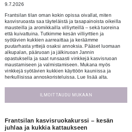
9.7.2026
Frantsilan tilan oman kokin opissa oivallat, miten
kasvisruoasta saa täyteläistä ja tasapainoista oikeilla
mausteilla ja aromikkailla villiyrteillä – sekä tuoreina
että kuivattuina. Tutkimme kesän villiyrttien ja
syötävien kukkien aarreaittaa ja keräämme
puutarhasta yrttejä
osaksi annoksia. Pääset luomaan
alkupalan, pääruoan ja jälkiruoan Jannin
opastuksella ja saat runsaasti vinkkejä kasvisruoan
maustamiseen ja valmistamiseen.
Mukana myös
vinkkejä syötävien kukkien käyttöön kauniissa ja
herkullisissa annoskoristeluissa. Lue lisää alta.
ILMOITTAUDU MUKAAN
Frantsilan kasvisruokakurssi – kesän
juhlaa ja kukkia kattaukseen