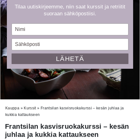
Tilaa uutiskirjeemme, niin saat kurssit ja retriitit
suoraan sähköpostiisi.
Type
your
name
Type
your
email
LÄHETÄ
Kauppa
»
Kurssit
»
Frantsilan kasvisruokakurssi – kesän juhlaa ja
kukkia kattaukseen
Frantsilan kasvisruokakurssi – kesän
juhlaa ja kukkia kattaukseen