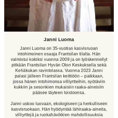
Janni Luoma
Janni Luoma on 35-vuotias kasvisruoan
intohimoinen osaaja Frantsilan tilalta. Hän
valmistui kokiksi vuonna 2009 ja on työskennellyt
pitkään Frantsilan Hyvän Olon Keskuksella sekä
Kehäkukan ravintolassa. Vuonna 2023 Janni
palasi jälleen Frantsilan keittiöön – paikkaan,
jossa hänen intohimonsa villiyrtteihin, syötäviin
kukkiin ja sesonkien mukaisiin raaka-aineisiin
pääsee täyteen loistoonsa.
Janni uskoo luovaan, ekologiseen ja herkulliseen
kasvisruokaan. Hän hyödyntää lähiraaka-aineita,
villiyrttejä ja ruokahävikkien mahdollisuuksia