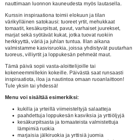
nauttimaan luonnon kauneudesta myös lautasella.
Kurssin inspiraationa toimii elokuun ja tilan
värikylläinen satokausi: tuoreet yrtit, mehukkaat
tomaatit, kesäkurpitsat, pavut, varhaiset juurekset,
marjat sekä syötävät kukat, jotka tuovat ruokiin
herkkyyttä, väriä ja juhlan tuntua. Illan aikana
valmistamme kasvisruokia, joissa yhdistyvät puutarhan
tuoreus, villiyrtit ja loppukesän pehmeät maut.
Tämä päivä sopii vasta-aloittelijoille tai
kokeneemmillekin kokeille. Päivästä saat runsaasti
inspiraatiota, iloa ja nautintoa omaan ruoanlaittoon!
Tule yksin tai yhdessä!
Menu voi sisältää esimerkiksi:
kukilla ja yrteillä viimeisteltyjä salaatteja
paahdettuja loppukesän kasviksia ja yrttiöljyjä
kesäkurpitsasta ja tomaateista valmistettuja
lämpimiä ruokia
marjaisia jälkiruokia ja yrttisiä juomia