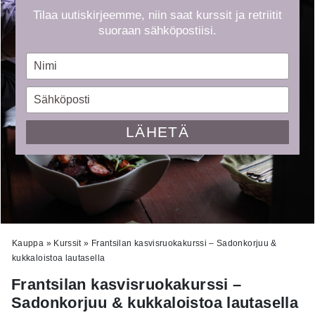
Tilaa uutiskirjeemme, niin saat kurssit ja retriitit
suoraan sähköpostiisi.
Type
your
name
Type
your
email
LÄHETÄ
Kauppa
»
Kurssit
»
Frantsilan kasvisruokakurssi – Sadonkorjuu &
kukkaloistoa lautasella
Frantsilan kasvisruokakurssi –
Sadonkorjuu & kukkaloistoa lautasella