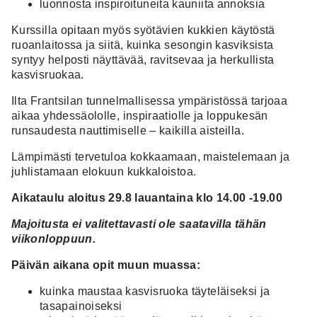
luonnosta inspiroituneita kauniita annoksia
Kurssilla opitaan myös syötävien kukkien käytöstä
ruoanlaitossa ja siitä, kuinka sesongin kasviksista
syntyy helposti näyttävää, ravitsevaa ja herkullista
kasvisruokaa.
Ilta Frantsilan tunnelmallisessa ympäristössä tarjoaa
aikaa yhdessäololle, inspiraatiolle ja loppukesän
runsaudesta nauttimiselle – kaikilla aisteilla.
Lämpimästi tervetuloa kokkaamaan, maistelemaan ja
juhlistamaan elokuun kukkaloistoa.
Aikataulu aloitus 29.8 lauantaina klo 14.00 -19.00
Majoitusta ei valitettavasti ole saatavilla tähän
viikonloppuun.
Päivän aikana opit muun muassa:
kuinka maustaa kasvisruoka täyteläiseksi ja
tasapainoiseksi