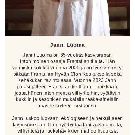
Janni Luoma
Janni Luoma on 35-vuotias kasvisruoan
intohimoinen osaaja Frantsilan tilalta. Hän
valmistui kokiksi vuonna 2009 ja on työskennellyt
pitkään Frantsilan Hyvän Olon Keskuksella sekä
Kehäkukan ravintolassa. Vuonna 2023 Janni
palasi jälleen Frantsilan keittiöön – paikkaan,
jossa hänen intohimonsa villiyrtteihin, syötäviin
kukkiin ja sesonkien mukaisiin raaka-aineisiin
pääsee täyteen loistoonsa.
Janni uskoo luovaan, ekologiseen ja herkulliseen
kasvisruokaan. Hän hyödyntää lähiraaka-aineita,
villiyrttejä ja ruokahävikkien mahdollisuuksia