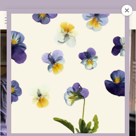
Uudet sivut auki!
1
/
1