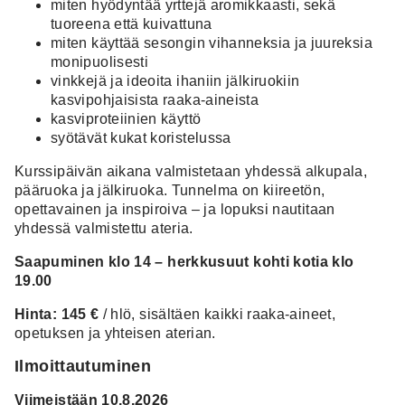
miten hyödyntää yrttejä aromikkaasti, sekä
tuoreena että kuivattuna
miten käyttää sesongin vihanneksia ja juureksia
monipuolisesti
vinkkejä ja ideoita ihaniin jälkiruokiin
kasvipohjaisista raaka-aineista
kasviproteiinien käyttö
syötävät kukat koristelussa
Kurssipäivän aikana valmistetaan yhdessä alkupala,
pääruoka ja jälkiruoka. Tunnelma on kiireetön,
opettavainen ja inspiroiva – ja lopuksi nautitaan
yhdessä valmistettu ateria.
Saapuminen klo 14 – herkkusuut kohti kotia klo
19.00
Hinta: 145 €
/ hlö, sisältäen kaikki raaka-aineet,
opetuksen ja yhteisen aterian.
Ilmoittautuminen
Viimeistään 10.8.2026