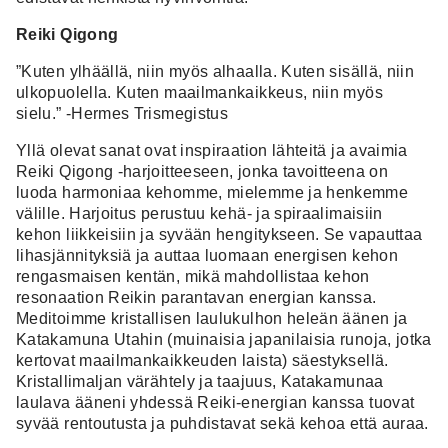
Reiki Qigong
”Kuten ylhäällä, niin myös alhaalla. Kuten sisällä, niin
ulkopuolella. Kuten maailmankaikkeus, niin myös
sielu.” -Hermes Trismegistus
Yllä olevat sanat ovat inspiraation lähteitä ja avaimia
Reiki Qigong -harjoitteeseen, jonka tavoitteena on
luoda harmoniaa kehomme, mielemme ja henkemme
välille. Harjoitus perustuu kehä- ja spiraalimaisiin
kehon liikkeisiin ja syvään hengitykseen. Se vapauttaa
lihasjännityksiä ja auttaa luomaan energisen kehon
rengasmaisen kentän, mikä mahdollistaa kehon
resonaation Reikin parantavan energian kanssa.
Meditoimme kristallisen laulukulhon heleän äänen ja
Katakamuna Utahin (muinaisia japanilaisia runoja, jotka
kertovat maailmankaikkeuden laista) säestyksellä.
Kristallimaljan värähtely ja taajuus, Katakamunaa
laulava ääneni yhdessä Reiki-energian kanssa tuovat
syvää rentoutusta ja puhdistavat sekä kehoa että auraa.