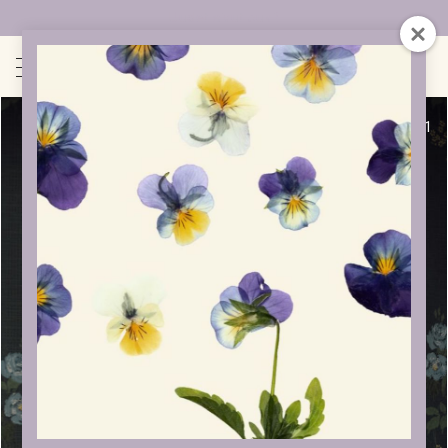
Uudet sivut auki!
1
/
1