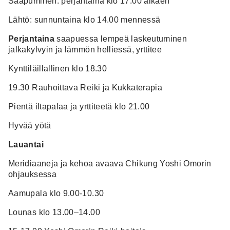
Saapuminen: perjantaina klo 17.00 alkaen
Lähtö: sunnuntaina klo 14.00 mennessä
Perjantaina
saapuessa lempeä laskeutuminen
jalkakylvyin ja lämmön helliessä, yrttitee
Kynttiläillallinen klo 18.30
19.30 Rauhoittava Reiki ja Kukkaterapia
Pientä iltapalaa ja yrttiteetä klo 21.00
Hyvää yötä
Lauantai
Meridiaaneja ja kehoa avaava Chikung Yoshi Omorin
ohjauksessa
Aamupala klo 9.00-10.30
Lounas klo 13.00–14.00