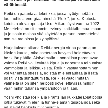
värähteestä.
Reiki on parantava tekniikka, jossa hyödynnetään
luonnollista energiaa nimeltä ”Reiki”, jonka Kiotosta
kotoisin oleva opettaja Usui Mikao löysi vuonna 1922.
Menetelmä on sittemmin levinnyt kaikkialle maailmaan,
ja joissain maissa sitä käytetään parannusmenetelmä
mm. sairaaloissa ja kylpylöissä.
Harjoituksen aikana Reiki-energia virtaa parantajan
käsien kautta, jotka asetetaan kevyesti hoidettavan
henkilön päälle. Aktivoimalla luonnollista parantavaa
voimaa Reiki voi lievittää kipua ja nopeuttaa toipumista
vammoista ja leikkauksista. Reikin vastaanottaminen
voi vähentää stressiä, edistää mielenrauhaa ja lisätä
positiivista suhtautumista. Reiki ei vaadi mitään
välineitä ja on siten helposti sovellettavissa milloin
vaan mihin tahansa ympäristöön ja tilaan.
Yoshi yhdistää Reikiä ja Frantsilan kukkaterapiatippoja,
jotka tukevat mielen ja tunne-elämän tasapainoa sekä
edistävät henkistä hyvinvointia.