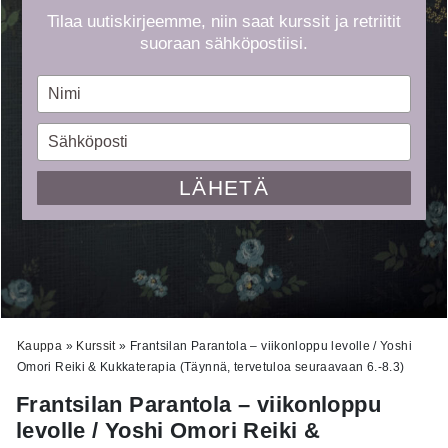
Tilaa uutiskirjeemme, niin saat kurssit ja retriitit
suoraan sähköpostiisi.
Type
your
name
Type
your
email
LÄHETÄ
Kauppa
»
Kurssit
»
Frantsilan Parantola – viikonloppu levolle / Yoshi
Omori Reiki & Kukkaterapia (Täynnä, tervetuloa seuraavaan 6.-8.3)
Frantsilan Parantola – viikonloppu
levolle / Yoshi Omori Reiki &