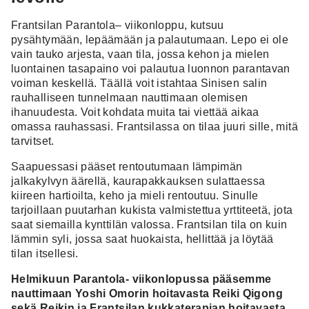
Frantsilan Parantola– viikonloppu, kutsuu
pysähtymään, lepäämään ja palautumaan. Lepo ei ole
vain tauko arjesta, vaan tila, jossa kehon ja mielen
luontainen tasapaino voi palautua luonnon parantavan
voiman keskellä. Täällä voit istahtaa Sinisen salin
rauhalliseen tunnelmaan nauttimaan olemisen
ihanuudesta. Voit kohdata muita tai viettää aikaa
omassa rauhassasi. Frantsilassa on tilaa juuri sille, mitä
tarvitset.
Saapuessasi pääset rentoutumaan lämpimän
jalkakylvyn äärellä, kaurapakkauksen sulattaessa
kiireen hartioilta, keho ja mieli rentoutuu. Sinulle
tarjoillaan puutarhan kukista valmistettua yrttiteetä, jota
saat siemailla kynttilän valossa. Frantsilan tila on kuin
lämmin syli, jossa saat huokaista, hellittää ja löytää
tilan itsellesi.
Helmikuun Parantola- viikonlopussa pääsemme
nauttimaan Yoshi Omorin hoitavasta Reiki Qigong
sekä Reikin ja Frantsilan kukkaterapian hoitavasta