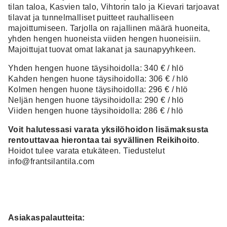
tilan taloa, Kasvien talo, Vihtorin talo ja Kievari tarjoavat
tilavat ja tunnelmalliset puitteet rauhalliseen
majoittumiseen. Tarjolla on rajallinen määrä huoneita,
yhden hengen huoneista viiden hengen huoneisiin.
Majoittujat tuovat omat lakanat ja saunapyyhkeen.
Yhden hengen huone täysihoidolla: 340 € / hlö
Kahden hengen huone täysihoidolla: 306 € / hlö
Kolmen hengen huone täysihoidolla: 296 € / hlö
Neljän hengen huone täysihoidolla: 290 € / hlö
Viiden hengen huone täysihoidolla: 286 € / hlö
Voit halutessasi varata yksilöhoidon lisämaksusta
rentouttavaa hierontaa tai syvällinen Reikihoito
.
Hoidot tulee varata etukäteen. Tiedustelut
info@frantsilantila.com
Asiakaspalautteita: