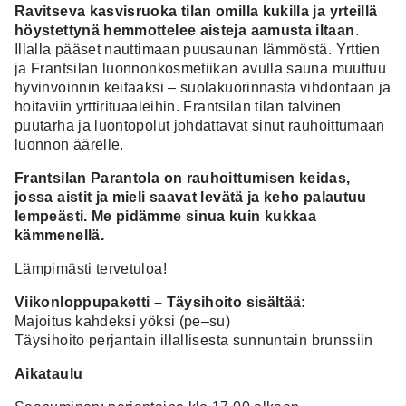
Ravitseva kasvisruoka tilan omilla kukilla ja yrteillä
höystettynä hemmottelee aisteja aamusta iltaan
.
Illalla pääset nauttimaan puusaunan lämmöstä. Yrttien
ja Frantsilan luonnonkosmetiikan avulla sauna muuttuu
hyvinvoinnin keitaaksi – suolakuorinnasta vihdontaan ja
hoitaviin yrttirituaaleihin. Frantsilan tilan talvinen
puutarha ja luontopolut johdattavat sinut rauhoittumaan
luonnon äärelle.
Frantsilan Parantola on rauhoittumisen keidas,
jossa aistit ja mieli saavat levätä ja keho palautuu
lempeästi. Me pidämme sinua kuin kukkaa
kämmenellä.
Lämpimästi tervetuloa!
Viikonloppupaketti – Täysihoito sisältää:
Majoitus kahdeksi yöksi (pe–su)
Täysihoito perjantain illallisesta sunnuntain brunssiin
Aikataulu