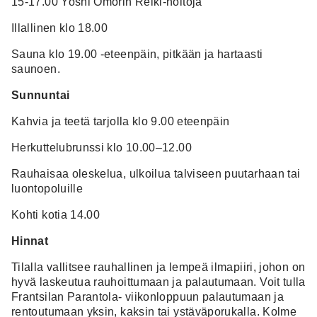
15-17.00 Yoshi Omorin Reiki-hoitoja
Illallinen klo 18.00
Sauna klo 19.00 -eteenpäin, pitkään ja hartaasti
saunoen.
Sunnuntai
Kahvia ja teetä tarjolla klo 9.00 eteenpäin
Herkuttelubrunssi klo 10.00–12.00
Rauhaisaa oleskelua, ulkoilua talviseen puutarhaan tai
luontopoluille
Kohti kotia 14.00
Hinnat
Tilalla vallitsee rauhallinen ja lempeä ilmapiiri, johon on
hyvä laskeutua rauhoittumaan ja palautumaan. Voit tulla
Frantsilan Parantola- viikonloppuun palautumaan ja
rentoutumaan yksin, kaksin tai ystäväporukalla. Kolme