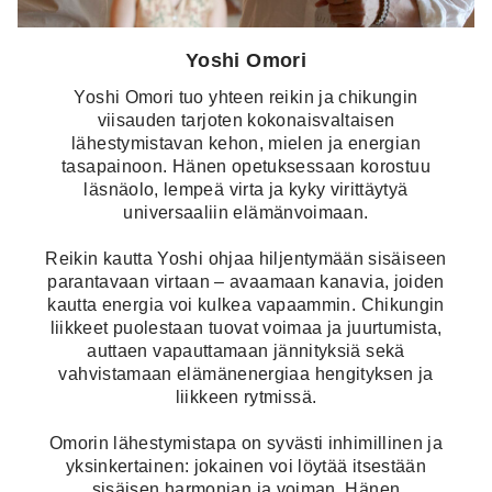
Yoshi Omori
Yoshi Omori tuo yhteen reikin ja chikungin
viisauden tarjoten kokonaisvaltaisen
lähestymistavan kehon, mielen ja energian
tasapainoon. Hänen opetuksessaan korostuu
läsnäolo, lempeä virta ja kyky virittäytyä
universaaliin elämänvoimaan.
Reikin kautta Yoshi ohjaa hiljentymään sisäiseen
parantavaan virtaan – avaamaan kanavia, joiden
kautta energia voi kulkea vapaammin. Chikungin
liikkeet puolestaan tuovat voimaa ja juurtumista,
auttaen vapauttamaan jännityksiä sekä
vahvistamaan elämänenergiaa hengityksen ja
liikkeen rytmissä.
Omorin lähestymistapa on syvästi inhimillinen ja
yksinkertainen: jokainen voi löytää itsestään
sisäisen harmonian ja voiman. Hänen