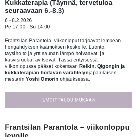
Kukkaterapia (Täynnä, tervetuloa
seuraavaan 6.-8.3)
6 - 8.2.2026
Pe 17.00 - Su 14.00
Frantsilan Parantola -viikonloput tarjoavat lempeän
hengähdyksen kaamoksen keskelle. Luonto,
täysihoito ja yrttisaunan lämpö hoivaavat ja
kasvisruoka ravitsevat. Tässä erityisessä
viikonlopussa pääset kokemaan
Reikin, Qigongin ja
kukkaterapian hoitavan värähtelyn
japanilaisen
mestarin
Yoshi Omorin
ohjauksessa.
ILMOITTAUDU MUKAAN
Frantsilan Parantola – viikonloppu
levolle