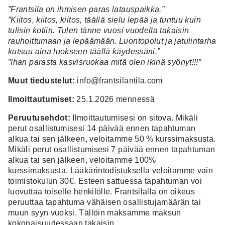
”Frantsila on ihmisen paras latauspaikka.”
”Kiitos, kiitos, kiitos, täällä sielu lepää ja tuntuu kuin
tulisin kotiin. Tulen tänne vuosi vuodelta takaisin
rauhoittumaan ja lepäämään. Luontopolut ja jatulintarha
kutsuu aina luokseen täällä käydessäni.”
”Ihan parasta kasvisruokaa mitä olen ikinä syönyt!!!”
Muut tiedustelut:
info@frantsilantila.com
Ilmoittautumiset:
25.1.2026 mennessä
Peruutusehdot:
Ilmoittautumisesi on sitova. Mikäli
perut osallistumisesi 14 päivää ennen tapahtuman
alkua tai sen jälkeen, veloitamme 50 % kurssimaksusta.
Mikäli perut osallistumisesi 7 päivää ennen tapahtuman
alkua tai sen jälkeen, veloitamme 100%
kurssimaksusta. Lääkärintodistuksella veloitamme vain
toimistokulun 30€. Esteen sattuessa tapahtuman voi
luovuttaa toiselle henkilölle. Frantsilalla on oikeus
peruuttaa tapahtuma vähäisen osallistujamäärän tai
muun syyn vuoksi. Tällöin maksamme maksun
kokonaisuudessaan takaisin.