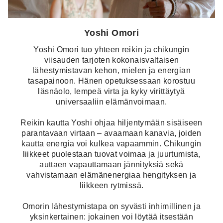
Yoshi Omori
Yoshi Omori tuo yhteen reikin ja chikungin
viisauden tarjoten kokonaisvaltaisen
lähestymistavan kehon, mielen ja energian
tasapainoon. Hänen opetuksessaan korostuu
läsnäolo, lempeä virta ja kyky virittäytyä
universaaliin elämänvoimaan.
Reikin kautta Yoshi ohjaa hiljentymään sisäiseen
parantavaan virtaan – avaamaan kanavia, joiden
kautta energia voi kulkea vapaammin. Chikungin
liikkeet puolestaan tuovat voimaa ja juurtumista,
auttaen vapauttamaan jännityksiä sekä
vahvistamaan elämänenergiaa hengityksen ja
liikkeen rytmissä.
Omorin lähestymistapa on syvästi inhimillinen ja
yksinkertainen: jokainen voi löytää itsestään