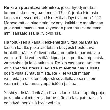
Reiki on parantava tekniikka
, jossa hyödynnetään
luonnollista energiaa nimeltä ”Reiki”, jonka Kiotosta
kotoisin oleva opettaja Usui Mikao löysi vuonna 1922.
Menetelmä on sittemmin levinnyt kaikkialle maailmaan,
ja joissain maissa sitä käytetään parannusmenetelmä
mm. sairaaloissa ja kylpylöissä.
Harjoituksen aikana Reiki-energia virtaa parantajan
käsien kautta, jotka asetetaan kevyesti hoidettavan
henkilön päälle. Aktivoimalla luonnollista parantavaa
voimaa Reiki voi lievittää kipua ja nopeuttaa toipumista
vammoista ja leikkauksista. Reikin vastaanottaminen
voi vähentää stressiä, edistää mielenrauhaa ja lisätä
positiivista suhtautumista. Reiki ei vaadi mitään
välineitä ja on siten helposti sovellettavissa milloin
vaan mihin tahansa ympäristöön ja tilaan.
Yoshi yhdistää Reikiä ja Frantsilan kukkaterapiatippoja,
jotka tukevat mielen ja tunne-elämän tasapainoa sekä
edistävät henkistä hyvinvointia.