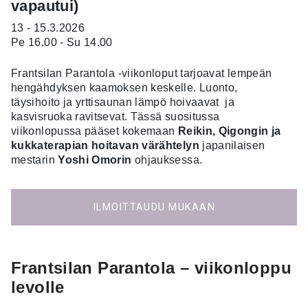
vapautui)
13 - 15.3.2026
Pe 16.00 - Su 14.00
Frantsilan Parantola -viikonloput tarjoavat lempeän
hengähdyksen kaamoksen keskelle. Luonto,
täysihoito ja yrttisaunan lämpö hoivaavat ja
kasvisruoka ravitsevat. Tässä suositussa
viikonlopussa pääset kokemaan
Reikin, Qigongin ja
kukkaterapian hoitavan värähtelyn
japanilaisen
mestarin
Yoshi Omorin
ohjauksessa.
ILMOITTAUDU MUKAAN
Frantsilan Parantola – viikonloppu
levolle