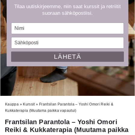
Tilaa uutiskirjeemme, niin saat kurssit ja retriitit
suoraan sähköpostiisi.
Type
your
name
Type
your
email
LÄHETÄ
Kauppa
»
Kurssit
»
Frantsilan Parantola – Yoshi Omori Reiki &
Kukkaterapia (Muutama paikka vapautui)
Frantsilan Parantola – Yoshi Omori
Reiki & Kukkaterapia (Muutama paikka