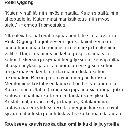
Reiki Qigong
”Kuten ylhäällä, niin myös alhaalla. Kuten sisällä, niin
ulkopuolella. Kuten maailmankaikkeus, niin myös
sielu.” -Hermes Trismegistus
Yllä olevat sanat ovat inspiraation lähteitä ja avaimia
Reiki Qigong -harjoitteeseen, jonka tavoitteena on
luoda harmoniaa kehomme, mielemme ja henkemme
välille. Harjoitus perustuu kehä- ja spiraalimaisiin
kehon liikkeisiin ja syvään hengitykseen. Se vapauttaa
lihasjännityksiä ja auttaa luomaan energisen kehon
rengasmaisen kentän, mikä mahdollistaa kehon
resonaation Reikin parantavan energian kanssa.
Meditoimme kristallisen laulukulhon heleän äänen ja
Katakamuna Utahin (muinaisia japanilaisia runoja, jotka
kertovat maailmankaikkeuden laista) säestyksellä.
Kristallimaljan värähtely ja taajuus, Katakamunaa
laulava ääneni yhdessä Reiki-energian kanssa tuovat
syvää rentoutusta ja puhdistavat sekä kehoa että auraa.
Ravitseva kasvisruoka tilan omilla kukilla ja yrteillä