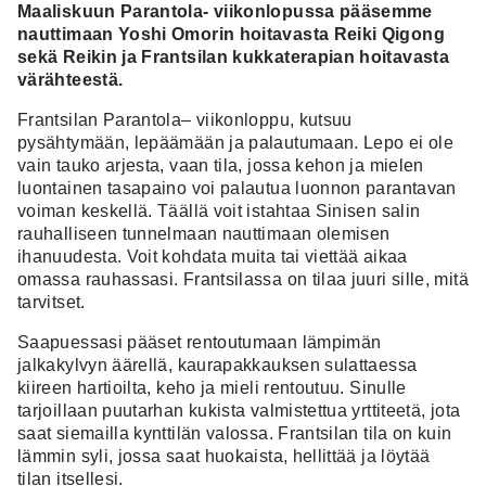
Maaliskuun Parantola- viikonlopussa pääsemme
nauttimaan Yoshi Omorin hoitavasta Reiki Qigong
sekä Reikin ja Frantsilan kukkaterapian hoitavasta
värähteestä.
Frantsilan Parantola– viikonloppu, kutsuu
pysähtymään, lepäämään ja palautumaan. Lepo ei ole
vain tauko arjesta, vaan tila, jossa kehon ja mielen
luontainen tasapaino voi palautua luonnon parantavan
voiman keskellä. Täällä voit istahtaa Sinisen salin
rauhalliseen tunnelmaan nauttimaan olemisen
ihanuudesta. Voit kohdata muita tai viettää aikaa
omassa rauhassasi. Frantsilassa on tilaa juuri sille, mitä
tarvitset.
Saapuessasi pääset rentoutumaan lämpimän
jalkakylvyn äärellä, kaurapakkauksen sulattaessa
kiireen hartioilta, keho ja mieli rentoutuu. Sinulle
tarjoillaan puutarhan kukista valmistettua yrttiteetä, jota
saat siemailla kynttilän valossa. Frantsilan tila on kuin
lämmin syli, jossa saat huokaista, hellittää ja löytää
tilan itsellesi.