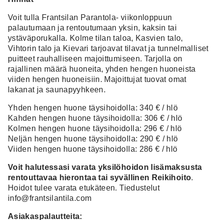
Voit tulla Frantsilan Parantola- viikonloppuun
palautumaan ja rentoutumaan yksin, kaksin tai
ystäväporukalla. Kolme tilan taloa, Kasvien talo,
Vihtorin talo ja Kievari tarjoavat tilavat ja tunnelmalliset
puitteet rauhalliseen majoittumiseen. Tarjolla on
rajallinen määrä huoneita, yhden hengen huoneista
viiden hengen huoneisiin. Majoittujat tuovat omat
lakanat ja saunapyyhkeen.
Yhden hengen huone täysihoidolla: 340 € / hlö
Kahden hengen huone täysihoidolla: 306 € / hlö
Kolmen hengen huone täysihoidolla: 296 € / hlö
Neljän hengen huone täysihoidolla: 290 € / hlö
Viiden hengen huone täysihoidolla: 286 € / hlö
Voit halutessasi varata yksilöhoidon lisämaksusta
rentouttavaa hierontaa tai syvällinen Reikihoito
.
Hoidot tulee varata etukäteen. Tiedustelut
info@frantsilantila.com
Asiakaspalautteita: