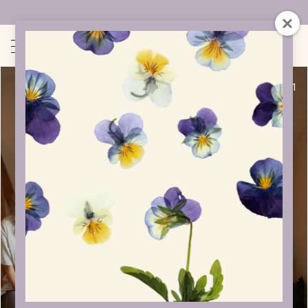
Uudet sivut auki!
1
/
1