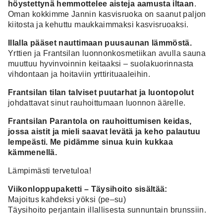
höystettynä hemmottelee aisteja aamusta iltaan
.
Oman kokkimme Jannin kasvisruoka on saanut paljon
kiitosta ja kehuttu maukkaimmaksi kasvisruoaksi.
Illalla pääset nauttimaan puusaunan lämmöstä.
Yrttien ja Frantsilan luonnonkosmetiikan avulla sauna
muuttuu hyvinvoinnin keitaaksi – suolakuorinnasta
vihdontaan ja hoitaviin yrttirituaaleihin.
Frantsilan tilan talviset puutarhat ja luontopolut
johdattavat sinut rauhoittumaan luonnon äärelle.
Frantsilan Parantola on rauhoittumisen keidas,
jossa aistit ja mieli saavat levätä ja keho palautuu
lempeästi. Me pidämme sinua kuin kukkaa
kämmenellä.
Lämpimästi tervetuloa!
Viikonloppupaketti – Täysihoito sisältää:
Majoitus kahdeksi yöksi (pe–su)
Täysihoito perjantain illallisesta sunnuntain brunssiin.