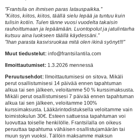
”Frantsila on ihmisen paras latauspaikka.”
”Kiitos, kiitos, kiitos, täällä sielu lepää ja tuntuu kuin
tulisin kotiin. Tulen tänne vuosi vuodelta takaisin
rauhoittumaan ja lepäämään. Luontopolut ja jatulintarha
kutsuu aina luokseen täällä käydessäni.”
”Ihan parasta kasvisruokaa mitä olen ikinä syönyt!!!”
Muut tiedustelut:
info@frantsilantila.com
Ilmoittautumiset:
1.3.2026 mennessä
Peruutusehdot:
Ilmoittautumisesi on sitova. Mikäli
perut osallistumisesi 14 päivää ennen tapahtuman
alkua tai sen jälkeen, veloitamme 50 % kurssimaksusta.
Mikäli perut osallistumisesi 7 päivää ennen tapahtuman
alkua tai sen jälkeen, veloitamme 100%
kurssimaksusta. Lääkärintodistuksella veloitamme vain
toimistokulun 30€. Esteen sattuessa tapahtuman voi
luovuttaa toiselle henkilölle. Frantsilalla on oikeus
peruuttaa tapahtuma vähäisen osallistujamäärän tai
muun syyn vuoksi. Tällöin maksamme maksun