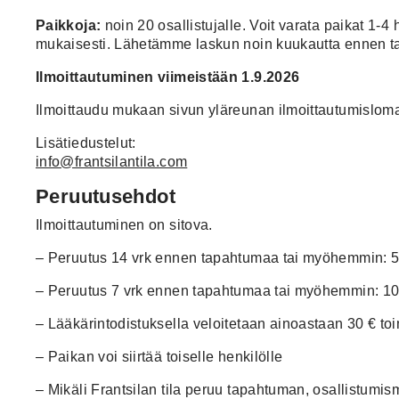
Paikkoja:
noin 20 osallistujalle. Voit varata paikat 1
mukaisesti.
Lähetämme laskun noin kuukautta ennen t
Ilmoittautuminen viimeistään 1.9.2026
Ilmoittaudu mukaan sivun yläreunan ilmoittautumislom
Lisätiedustelut:
info@frantsilantila.com
Peruutusehdot
Ilmoittautuminen on sitova.
– Peruutus 14 vrk ennen tapahtumaa tai myöhemmin: 5
– Peruutus 7 vrk ennen tapahtumaa tai myöhemmin: 10
– Lääkärintodistuksella veloitetaan ainoastaan 30 € to
– Paikan voi siirtää toiselle henkilölle
– Mikäli Frantsilan tila peruu tapahtuman, osallistu