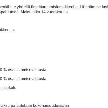
-4 henkilölle yhdellä ilmoittautumislomakkeella. Lähetämme l
apahtumaa. Maksuaika 14 vuorokautta.
akkeella.
0 % osallistumismaksusta
0 % osallistumismaksusta
imistokulu
mismaksu palautetaan kokonaisuudessaan