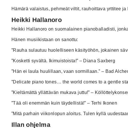
Hämärä valaistus, pehmeät viltit, rauhoittava yrttitee ja 
Heikki Hallanoro
Heikki Hallanoro on suomalainen pianoballadisti, jonka
Hänen musiikistaan on sanottu:
”Rauha sulautuu huolelliseen käsityöhön, jokainen säv
”Kosketti syvältä. Ikimuistoista!” – Diana Saxberg
”Hän ei laula huulillaan, vaan sormillaan.” – Bad Alch
”Delicate piano tones… the world comes to a gentle stan
”Kieltämättä yllättävän mukava juttu!” – Köllöttelykonse
”Tää oli enemmän kuin täydellistä!” – Terhi Ikonen
”Mitä parhain viikonlopun aloitus. Tulen kyllä uudesta
Illan ohjelma