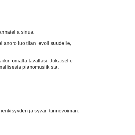
kannatella sinua.
lanoro luo tilan levollisuudelle,
iikin omalla tavallasi. Jokaiselle
mallisesta pianomusiikista.
, henkisyyden ja syvän tunnevoiman.