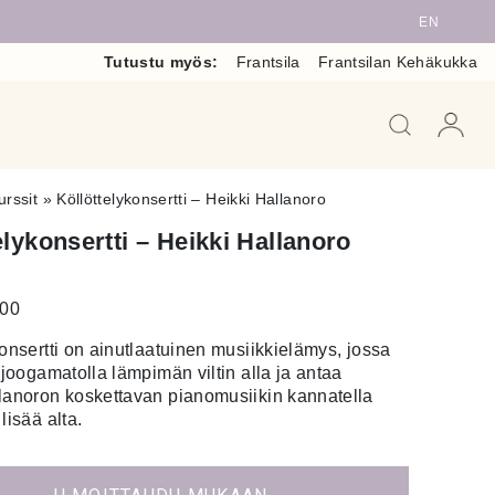
EN
Tutustu myös:
Frantsila
Frantsilan Kehäkukka
When auto
urssit
»
Köllöttelykonsertti – Heikki Hallanoro
elykonsertti – Heikki Hallanoro
.00
konsertti on ainutlaatuinen musiikkielämys, jossa
 joogamatolla lämpimän viltin alla ja antaa
lanoron koskettavan pianomusiikin kannatella
lisää alta.