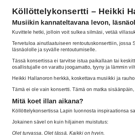
Köllöttelykonsertti – Heikki H
Musiikin kannateltavana levon, läsnäol
Kuvittele hetki, jolloin voit sulkea silmäsi, vetää villas
Tervetuloa ainutlaatuiseen rentoutuskonserttiin, jossa 
läsnäololle ja syvälle rentoutumiselle.
Tässä konsertissa ei tarvitse istua paikallaan tai keski
osallistujalle on varattu joogamatto, tyyny ja lämmin vi
Heikki Hallanoron herkkä, koskettava musiikki ja rauhoit
Tämä ei ole vain konsertti. Tämä on matka sisäänpäin, 
Mitä koet illan aikana?
Köllöttelykonsertissa Lapin luonnosta inspiraationsa 
Jokainen sävel on kuin hiljainen muistutus:
Olet turvassa. Olet tässä. Kaikki on hyvin.