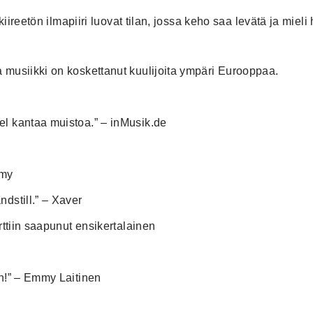
kiireetön ilmapiiri luovat tilan, jossa keho saa levätä ja mieli 
 musiikki on koskettanut kuulijoita ympäri Eurooppaa.
el kantaa muistoa.” – inMusik.de
emy
dstill.” – Xaver
rttiin saapunut ensikertalainen
an!” – Emmy Laitinen