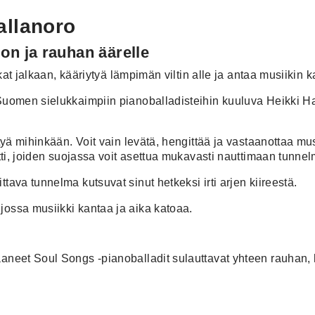
allanoro
on ja rauhan äärelle
ukat jalkaan, kääriytyä lämpimän viltin alle ja antaa musiikin 
Suomen sielukkaimpiin pianoballadisteihin kuuluva Heikki Hal
ttyä mihinkään. Voit vain levätä, hengittää ja vastaanottaa mus
ltti, joiden suojassa voit asettua mukavasti nauttimaan tunnel
tava tunnelma kutsuvat sinut hetkeksi irti arjen kiireestä.
jossa musiikki kantaa ja aika katoaa.
saaneet Soul Songs -pianoballadit sulauttavat yhteen rauhan