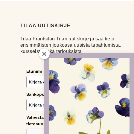
TILAA UUTISKIRJE
Tilaa Frantsilan Tilan uutiskirje ja saa tieto
ensimmäisten joukossa uusista tapahtumista,
kursseista sekä tarjouksista
Etunimi
Sähköposti
*
Vahvistamalla tilauksen hyväksyn
tietosuojaselosteen.
*