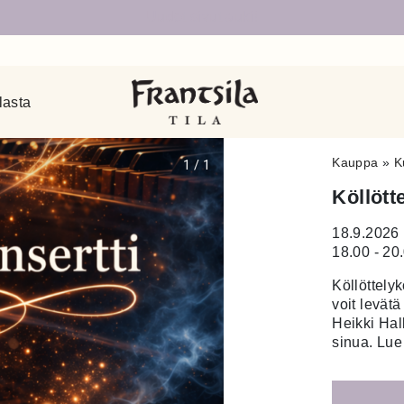
Uudet sivut auki!
lasta
Kauppa
»
K
1
/
1
Köllött
18.9.2026
18.00 - 20
Köllöttely
voit levätä
Heikki Hal
sinua. Lue 