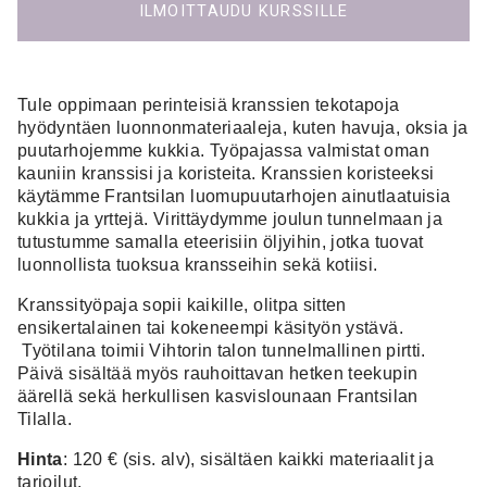
ILMOITTAUDU KURSSILLE
Tule oppimaan perinteisiä kranssien tekotapoja
hyödyntäen luonnonmateriaaleja, kuten havuja, oksia ja
puutarhojemme kukkia. Työpajassa valmistat oman
kauniin kranssisi ja koristeita. Kranssien koristeeksi
käytämme Frantsilan luomupuutarhojen ainutlaatuisia
kukkia ja yrttejä. Virittäydymme joulun tunnelmaan ja
tutustumme samalla eteerisiin öljyihin, jotka tuovat
luonnollista tuoksua kransseihin sekä kotiisi.
Kranssityöpaja sopii kaikille, olitpa sitten
ensikertalainen tai kokeneempi käsityön ystävä.
Työtilana toimii Vihtorin talon tunnelmallinen pirtti.
Päivä sisältää myös rauhoittavan hetken teekupin
äärellä sekä herkullisen kasvislounaan Frantsilan
Tilalla.
Hinta
: 120 € (sis. alv), sisältäen kaikki materiaalit ja
tarjoilut.