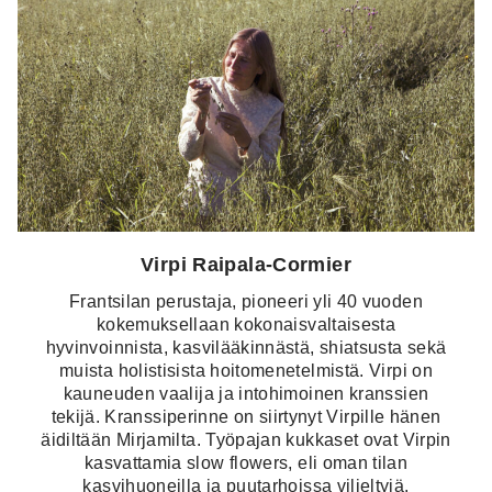
Virpi Raipala-Cormier
Frantsilan perustaja, pioneeri yli 40 vuoden
kokemuksellaan kokonaisvaltaisesta
hyvinvoinnista, kasvilääkinnästä, shiatsusta sekä
muista holistisista hoitomenetelmistä. Virpi on
kauneuden vaalija ja intohimoinen kranssien
tekijä. Kranssiperinne on siirtynyt Virpille hänen
äidiltään Mirjamilta. Työpajan kukkaset ovat Virpin
kasvattamia slow flowers, eli oman tilan
kasvihuoneilla ja puutarhoissa viljeltyjä.