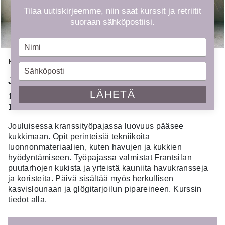
Tilaa uutiskirjeemme, niin saat kurssit ja retriitit
suoraan sähköpostiisi.
Type
your
Kauppa
»
Kurssit
»
Joulukranssi -työpaja
name
Type
your
Joulukranssi -työpaja
email
LÄHETÄ
14.12.2024
10.00 - 16.00
Jouluisessa kranssityöpajassa luovuus pääsee
kukkimaan. Opit perinteisiä tekniikoita
luonnonmateriaalien, kuten havujen ja kukkien
hyödyntämiseen. Työpajassa valmistat Frantsilan
puutarhojen kukista ja yrteistä kauniita havukransseja
ja koristeita. Päivä sisältää myös herkullisen
kasvislounaan ja glögitarjoilun pipareineen.
Kurssin
tiedot alla.