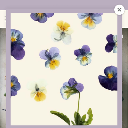
Uudet sivut auki!
1
/
1