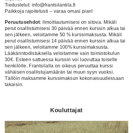
Tiedustelut: info@frantsilantila.fi
Paikkoja rajoitetusti – varaa omasi pian!
Peruutusehdot
: Ilmoittautumisesi on sitova. Mikäli
perut osallistumisesi 30 päivää ennen kurssin alkua tai
sen jälkeen, veloitamme 50 % kurssimaksusta. Mikäli
perut osallistumisesi 14 päivää ennen kurssin alkua tai
sen jälkeen, veloitamme 100% kurssimaksusta.
Lääkärintodistuksella veloitamme vain toimistokulun
30€. Esteen sattuessa kurssin voi luovuttaa toiselle
henkilölle. Frantsilalla on oikeus peruuttaa kurssi
vähäisen osallistujamäärän tai muun syyn vuoksi.
Tällöin maksamme kurssimaksun kokonaisuudessaan
takaisin.
Kouluttajat