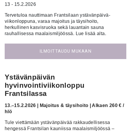
13 - 15.2.2026
Tervetuloa nauttimaan Frantsilaan ystävänpäivä-
viikonloppuna, varaa majoitus ja täysihoito,
herkullinen kasvisruoka sekä lauantain sauna
rauhallisessa maalaismiljöössä. Lue lisää alta.
ILMOITTAUDU MUKAAN
Ystävänpäivän
hyvinvointiviikonloppu
Frantsilassa
13.–15.2.2026 | Majoitus & täysihoito | Alkaen 260 € /
hlö
Tule viettämään ystävänpäivää rakkaudellisessa
hengessä Frantsilan kauniissa maalaismiljöössä –