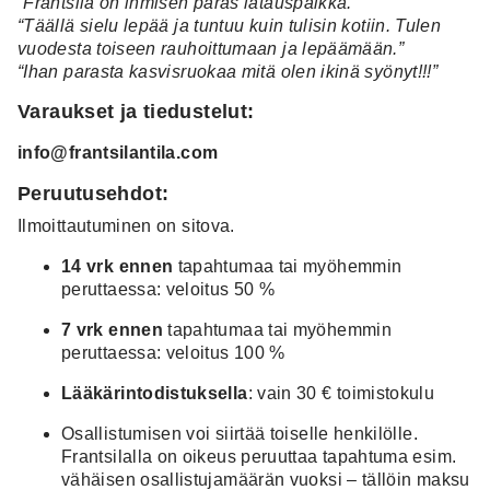
“Frantsila on ihmisen paras latauspaikka.”
“Täällä sielu lepää ja tuntuu kuin tulisin kotiin. Tulen
vuodesta toiseen rauhoittumaan ja lepäämään.”
“Ihan parasta kasvisruokaa mitä olen ikinä syönyt!!!”
Varaukset ja tiedustelut:
info@frantsilantila.com
Peruutusehdot:
Ilmoittautuminen on sitova.
14 vrk ennen
tapahtumaa tai myöhemmin
peruttaessa: veloitus 50 %
7 vrk ennen
tapahtumaa tai myöhemmin
peruttaessa: veloitus 100 %
Lääkärintodistuksella
: vain 30 € toimistokulu
Osallistumisen voi siirtää toiselle henkilölle.
Frantsilalla on oikeus peruuttaa tapahtuma esim.
vähäisen osallistujamäärän vuoksi – tällöin maksu