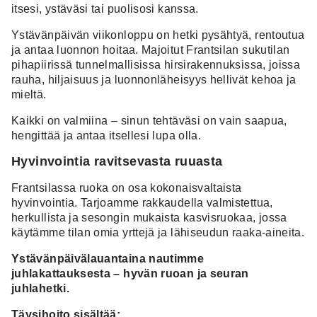
itsesi, ystäväsi tai puolisosi kanssa.
Ystävänpäivän viikonloppu on hetki pysähtyä, rentoutua
ja antaa luonnon hoitaa. Majoitut Frantsilan sukutilan
pihapiirissä tunnelmallisissa hirsirakennuksissa, joissa
rauha, hiljaisuus ja luonnonläheisyys hellivät kehoa ja
mieltä.
Kaikki on valmiina – sinun tehtäväsi on vain saapua,
hengittää ja antaa itsellesi lupa olla.
Hyvinvointia ravitsevasta ruuasta
Frantsilassa ruoka on osa kokonaisvaltaista
hyvinvointia. Tarjoamme rakkaudella valmistettua,
herkullista ja sesongin mukaista kasvisruokaa, jossa
käytämme tilan omia yrttejä ja lähiseudun raaka-aineita.
Ystävänpäivälauantaina nautimme
juhlakattauksesta – hyvän ruoan ja seuran
juhlahetki.
Täysihoito sisältää: