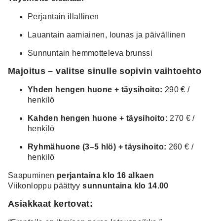
Perjantain illallinen
Lauantain aamiainen, lounas ja päivällinen
Sunnuntain hemmotteleva brunssi
Majoitus – valitse sinulle sopivin vaihtoehto
Yhden hengen huone + täysihoito:
290 € /
henkilö
Kahden hengen huone + täysihoito:
270 € /
henkilö
Ryhmähuone (3–5 hlö) + täysihoito:
260 € /
henkilö
Saapuminen
perjantaina klo 16 alkaen
Viikonloppu päättyy
sunnuntaina klo 14.00
Asiakkaat kertovat: