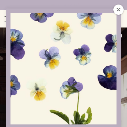
Uudet sivut auki!
1
/
1