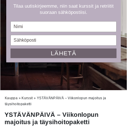
Tilaa uutiskirjeemme, niin saat kurssit ja retriitit
suoraan sähköpostiisi.
Type
your
name
Type
your
email
LÄHETÄ
Kauppa
»
Kurssit
»
YSTÄVÄNPÄIVÄ – Viikonlopun majoitus ja
täysihoitopaketti
YSTÄVÄNPÄIVÄ – Viikonlopun
majoitus ja täysihoitopaketti