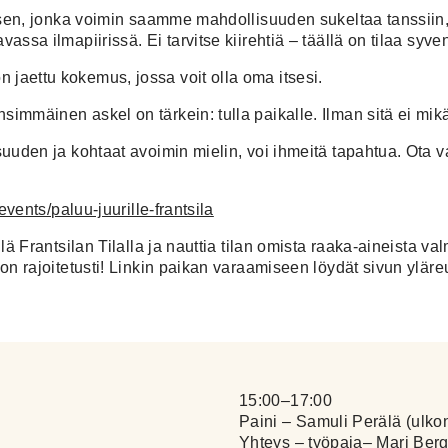
auksen, jonka voimin saamme mahdollisuuden sukeltaa tanssiin,
assa ilmapiirissä. Ei tarvitse kiirehtiä – täällä on tilaa syv
 jaettu kokemus, jossa voit olla oma itsesi.
simmäinen askel on tärkein: tulla paikalle. Ilman sitä ei mik
isuuden ja kohtaat avoimin mielin, voi ihmeitä tapahtua. Ota v
/events/paluu-juurille-frantsila
llä Frantsilan Tilalla ja nauttia tilan omista raaka-aineista v
 on rajoitetusti! Linkin paikan varaamiseen löydät sivun yläre
15:00–17:00
Paini – Samuli Perälä (ulko
Yhteys – työpaja– Mari Berg