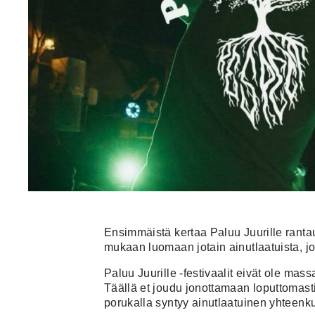
Ensimmäistä kertaa Paluu Juurille rantau
mukaan luomaan jotain ainutlaatuista, jo
Paluu Juurille -festivaalit eivät ole mass
Täällä et joudu jonottamaan loputtomast
porukalla syntyy ainutlaatuinen yhteen