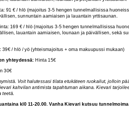
a: 91 € / hlö (majoitus 3-5 hengen tunnelmallisissa huoneis
ällisen, sunnuntain aamiaisen ja lauantain yrttisaunan.
nta: 169 € / hlö (majoitus 3-5 hengen tunnelmallisissa huone
llisen, lauantain aamiaisen, lounaan ja päivällisen, sekä s
: 39€ / hlö / yö (yhteismajoitus + oma makuupussi mukaan)
sen yhteydessä:
Hinta 15€
en 30€
pymistä. Voit halutessasi tilata etukäteen ruokailut, jolloin 
ievari kahvilan antimista tapahtuman aikana. Kievari tarjoil
 teetä.
lauantaina kl0 11-20.00. Vanha Kievari kutsuu tunnelmoi