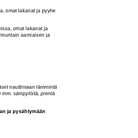
sa, omat lakanat ja pyyhe
issa, omat lakanat ja
unnuntain aamiaisen ja
pääset nauttimaan lämmintä
ee mm. sämpylöitä, pientä
maan ja pysähtymään