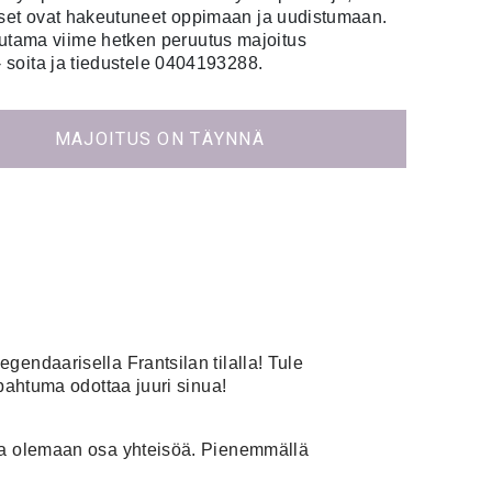
iset ovat hakeutuneet oppimaan ja uudistumaan.
ama viime hetken peruutus majoitus
 - soita ja tiedustele 0404193288.
MAJOITUS ON TÄYNNÄ
endaarisella Frantsilan tilalla! Tule
pahtuma odottaa juuri sinua!
 ja olemaan osa yhteisöä. Pienemmällä