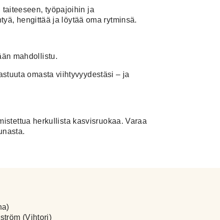
 taiteeseen, työpajoihin ja
entyä, hengittää ja löytää oma rytminsä.
ään mahdollistu.
astuuta omasta viihtyvyydestäsi – ja
almistettua herkullista kasvisruokaa. Varaa
unasta.
na)
ström (Vihtori)