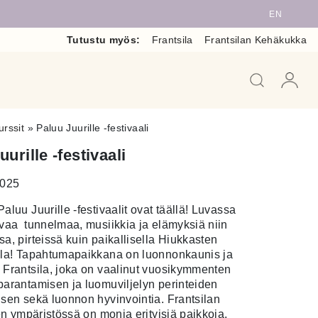
EN
Tutustu myös:
Frantsila
Frantsilan Kehäkukka
When auto
urssit
»
Paluu Juurille -festivaali
urille -festivaali
2025
aluu Juurille -festivaalit ovat täällä! Luvassa
ivaa tunnelmaa, musiikkia ja elämyksiä niin
sa, pirteissä kuin paikallisella Hiukkasten
lla! Tapahtumapaikkana on luonnonkaunis ja
 Frantsila, joka on vaalinut vuosikymmenten
parantamisen ja luomuviljelyn perinteiden
isen sekä luonnon hyvinvointia. Frantsilan
sen ympäristössä on monia erityisiä paikkoja,