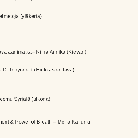
Halmetoja (yläkerta)
va äänimatka– Niina Annika (Kievari)
ä – Dj Tobyone + (Hiukkasten lava)
Teemu Syrjälä (ulkona)
nt & Power of Breath – Merja Kallunki