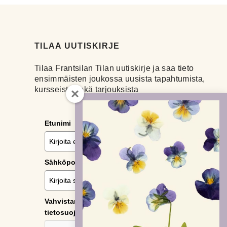
TILAA UUTISKIRJE
Tilaa Frantsilan Tilan uutiskirje ja saa tieto
ensimmäisten joukossa uusista tapahtumista,
kursseista sekä tarjouksista
Etunimi
Sähköposti
*
Vahvistamalla tilauksen hyväksyn
tietosuojaselosteen.
*