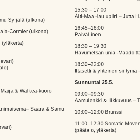
15:30 – 17:00
Äiti-Maa -laulupiiri – Jutta 
emu Syrjälä (ulkona)
16:45–18:00
ala-Cormier (ulkona)
Päivällinen
(yläkerta)
18:30 – 19:30
Havumetsän unia -Maadoitta
evari)
18:30–22:00
alo)
Iltasetti & yhteinen siirtym
Sunnuntai 25.5.
a Maija & Walkea-kuoro
09:00–09:30
Aamulenkki & liikkuvuus – 
äänimaisema– Saara & Samu
10:00–12:00 Brunssi
11:00–12:30 Somatic Moveme
evari)
(päätalo, yläkerta)