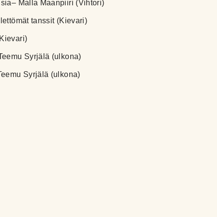
ia– Malla Maanpiiri (Vihtori)
ettömät tanssit (Kievari)
Kievari)
Teemu Syrjälä (ulkona)
Teemu Syrjälä (ulkona)