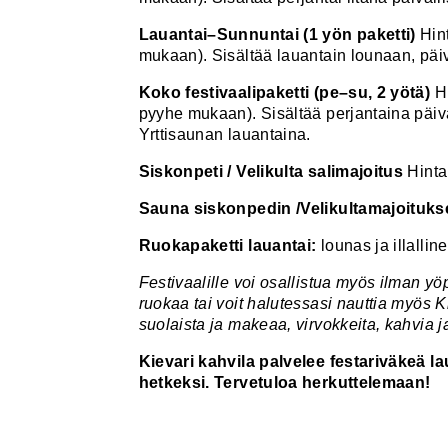
Lauantai–Sunnuntai (1 yön paketti)
Hint
mukaan). Sisältää lauantain lounaan, päiv
Koko festivaalipaketti (pe–su, 2 yötä)
Hi
pyyhe mukaan). Sisältää perjantaina päivä
Yrttisaunan lauantaina.
Siskonpeti / Velikulta salimajoitus
Hinta
Sauna siskonpedin /Velikultamajoituk
Ruokapaketti lauantai:
lounas ja illallin
Festivaalille voi osallistua myös ilman yö
ruokaa tai voit halutessasi nauttia myös K
suolaista ja makeaa, virvokkeita, kahvia ja
Kievari kahvila palvelee festariväkeä 
hetkeksi. Tervetuloa herkuttelemaan!