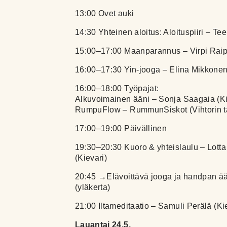
13:00 Ovet auki
14:30 Yhteinen aloitus: Aloituspiiri – Te
15:00–17:00 Maanparannus – Virpi Raip
16:00–17:30 Yin-jooga – Elina Mikkonen 
16:00–18:00 Työpajat:
Alkuvoimainen ääni – Sonja Saagaia (Ki
RumpuFlow – RummunSiskot (Vihtorin t
17:00–19:00 Päivällinen
19:30–20:30 Kuoro & yhteislaulu – Lott
(Kievari)
20:45 →Elävoittävä jooga ja handpan 
(yläkerta)
21:00 Iltameditaatio – Samuli Perälä (Ki
Lauantai 24.5.