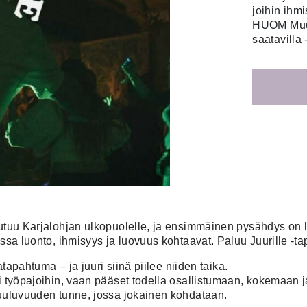
joihin ihm
HUOM Muut
saatavilla
tuu Karjalohjan ulkopuolelle, ja ensimmäinen pysähdys on leg
ssa luonto, ihmisyys ja luovuus kohtaavat. Paluu Juurille -ta
atapahtuma – ja juuri siinä piilee niiden taika.
i työpajoihin, vaan pääset todella osallistumaan, kokemaan
kuuluvuuden tunne, jossa jokainen kohdataan.