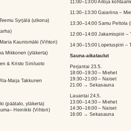
11:00–13:00 Aitoja kohtaamis
11:30–13:30 Gaiariina – Miel
Teemu Syrjälä (ulkona)
13:30–14:00 Samu Peltola (
tarha)
12:00–14:00 Jakamispiiri – 
Maria Kaunismäki (Vihtori)
14:30–15:00 Lopetuspiiri – 
na Mikkonen (yläkerta)
Sauna-aikataulut
en & Kristo Siniluoto
Perjantai 23.5.
18:00–19:30 – Miehet
19:30–21:00 – Naiset
lla-Maija Takkunen
21:00 → Sekasauna
Lauantai 24.5.
13:00–14:30 – Miehet
i (päätalo, yläkerta)
14:30–16:00 – Naiset
tuma– Heinikki (Vihtori)
16:00 → Sekasauna