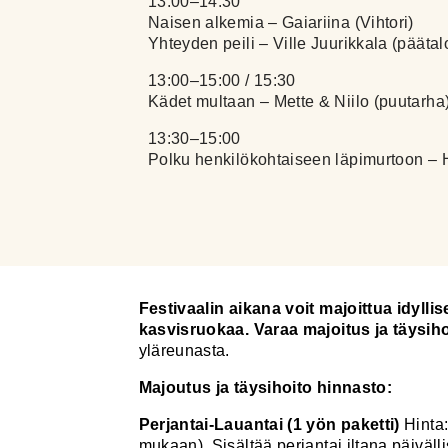
13:00–14:30
Naisen alkemia – Gaiariina (Vihtori)
Yhteyden peili – Ville Juurikkala (päätalo
13:00–15:00 / 15:30
Kädet multaan – Mette & Niilo (puutarha
13:30–15:00
Polku henkilökohtaiseen läpimurtoon – H
Festivaalin aikana voit majoittua idyllise
kasvisruokaa.
Varaa majoitus ja täysiho
yläreunasta.
Majoutus ja täysihoito hinnasto:
Perjantai-Lauantai (1 yön paketti)
Hinta:
mukaan). Sisältää perjantai iltana päiväll