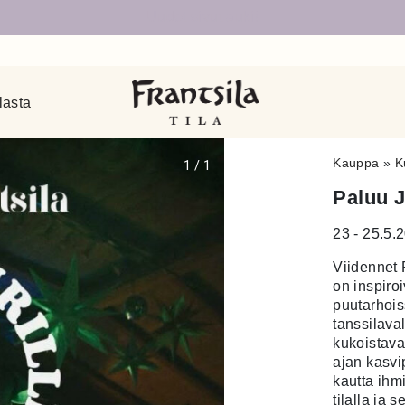
Uudet sivut auki!
lasta
Kauppa
»
K
1
/
1
Paluu Ju
23 - 25.5.
Viidennet P
on inspiro
puutarhois
tanssilava
kukoistava
ajan kasvi
kautta ihm
tilalla ja 