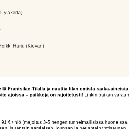
, yläkerta)
)
eikki Harju (Kievari)
llä Frantsilan Tilalla ja nauttia tilan omista raaka-aineist
ito ajoissa – paikkoja on rajoitetusti!
Linkin paikan varaam
 91 € / hlö (majoitus 3-5 hengen tunnelmallisissa huoneissa,
isen, lauantain aamiaisen, lounaan ja perjantain yrttisaunan.