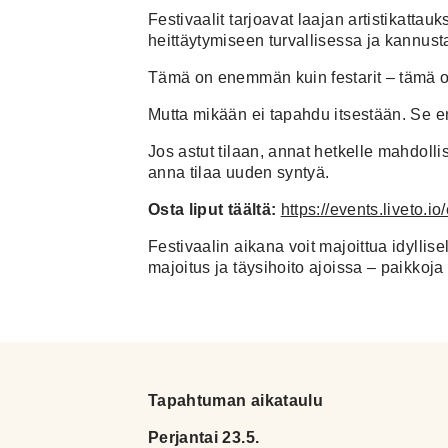
Festivaalit tarjoavat laajan artistikatt
heittäytymiseen turvallisessa ja kannustav
Tämä on enemmän kuin festarit – tämä on
Mutta mikään ei tapahdu itsestään. Se en
Jos astut tilaan, annat hetkelle mahdoll
anna tilaa uuden syntyä.
Osta liput täältä:
https://events.liveto.io
Festivaalin aikana voit majoittua idyllise
majoitus ja täysihoito ajoissa – paikkoja
Tapahtuman aikataulu
Perjantai 23.5.