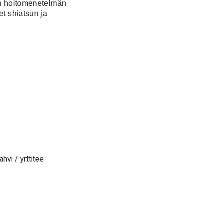
en hoitomenetelmän
t shiatsun ja
hvi / yrttitee