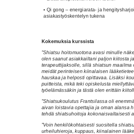
•
Qi gong – energiarata- ja hengitysharjoi
asiakastyöskentelyn tukena
Kokemuksia kurssista
”Shiatsu hoitomuotona avasi minulle näkem
olen saanut asiakkailtani paljon kiitosta j
terapeuttijaksolle, sillä shiatsun maailma
meidät perinteisen kiinalaisen lääketiete
hauskaa ja helposti opittavaa. Lisäksi ko
puitteista, mikä teki opiskelusta mielly
työelämässäkin ja tästä olen erittäin kiito
”Shiatsukoulutus Frantsilassa oli enemmän
aivan loistavia opettajia ja oman alansa 
tehdä shiatsuhoitoja kokonaisvaltaisesti
”Voin henkilökohtaisesti suositella shiats
urheiluhieroja, kuppaus, kiinalainen lääke