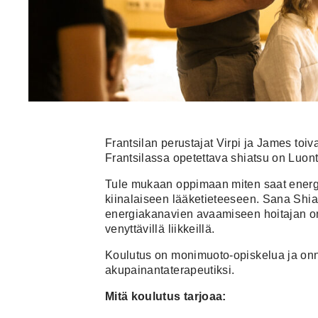
Frantsilan perustajat Virpi ja James toi
Frantsilassa opetettava shiatsu on Luon
Tule mukaan oppimaan miten saat energia
kiinalaiseen lääketieteeseen. Sana Shiat
energiakanavien avaamiseen hoitajan oma
venyttävillä liikkeillä.
Koulutus on monimuoto-opiskelua ja onni
akupainantaterapeutiksi.
Mitä koulutus tarjoaa: