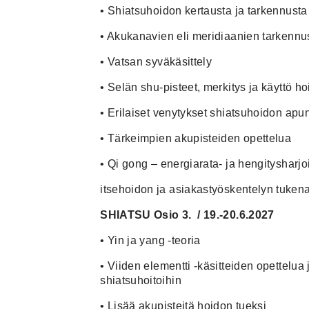
•
Shiatsuhoidon kertausta ja tarkennusta
•
Akukanavien eli meridiaanien tarkennu
•
Vatsan syväkäsittely
•
Selän shu-pisteet, merkitys ja käyttö h
•
Erilaiset venytykset shiatsuhoidon apu
•
Tärkeimpien akupisteiden opettelua
•
Qi gong – energiarata- ja hengitysharjoi
itsehoidon ja asiakastyöskentelyn tuken
SHIATSU
Osio 3. / 19.-20.6.2027
•
Yin ja yang -teoria
•
Viiden elementti -käsitteiden opettelua 
shiatsuhoitoihin
•
Lisää akupisteitä hoidon tueksi