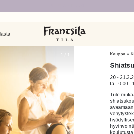
Uudet sivut auki!
lasta
Kauppa
»
K
1
/
1
Shiatsu
20 - 21.2.
la 10.00 - 
Tule muka
shiatsukou
avaamaan k
venytystekn
hyödyllise
hyvinvointi
koulutusta