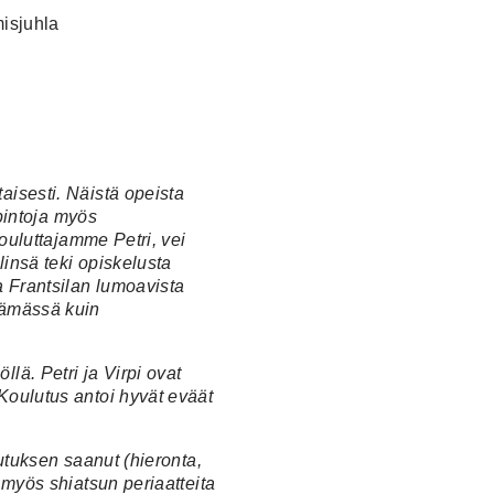
misjuhla
aisesti. Näistä opeista
opintoja myös
kouluttajamme Petri, vei
insä teki opiskelusta
a Frantsilan lumoavista
lämässä kuin
lä. Petri ja Virpi ovat
Koulutus antoi hyvät eväät
lutuksen saanut (hieronta,
 myös shiatsun periaatteita