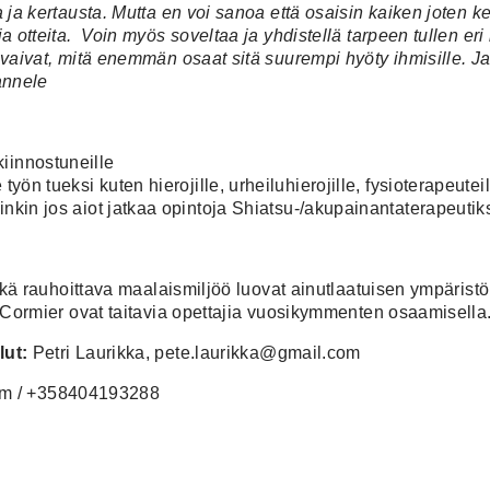
 ja kertausta. Mutta en voi sanoa että osaisin kaiken joten ker
a otteita. Voin myös soveltaa ja yhdistellä tarpeen tullen eri 
 vaivat, mitä enemmän osaat sitä suurempi hyöty ihmisille. J
annele
iinnostuneille
työn tueksi kuten hierojille, urheiluhierojille, fysioterapeuteil
sinkin jos
aiot
jatkaa opintoja Shiatsu-/akupainantaterapeutiks
 sekä rauhoittava maalaismiljöö luovat ainutlaatuisen ympärist
a-Cormier ovat taitavia opettajia vuosikymmenten osaamisella
lut:
Petri Laurikka, pete.laurikka@gmail.com
.com / +358404193288