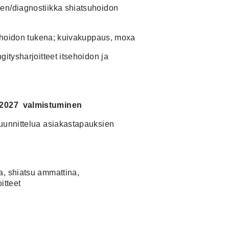
en/diagnostiikka shiatsuhoidon
tsuhoidon tukena; kuivakuppaus, moxa
gitysharjoitteet itsehoidon ja
2. 2027 valmistuminen
suunnittelua asiakastapauksien
a
a, shiatsu ammattina,
itteet