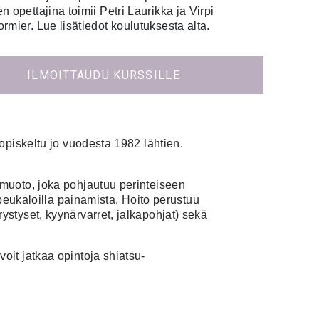
 opettajina toimii Petri Laurikka ja Virpi
ormier.
Lue lisätiedot koulutuksesta alta.
ILMOITTAUDU KURSSILLE
opiskeltu jo vuodesta 1982 lähtien.
muoto, joka pohjautuu perinteiseen
peukaloilla painamista. Hoito perustuu
styset, kyynärvarret, jalkapohjat) sekä
it jatkaa opintoja shiatsu-