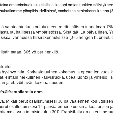
aina omatoimiruokailu (tilalla jääkaappi omien ruokien säilytyksee
s sukutilamme pihapiirin idyllisissä, vanhoissa hirsirakennuksissa
ä vaihtoehto luo koulutukseen retriittimäisen tunnelman. Pä
lasta rauhallisessa ympäristössä. Sisältää: La päivällinen, Yrt
isissä, vanhoissa hirsirakennuksissa (3–5 hengen huoneet, o
isähintaan, 30€ yö per henkilö.
okailut.
 hyvinvointia: Korkealaatuinen kokemus ja opettajien vuosi
tilat, erittäin herkullinen kasvisruoka, upea luonto ja yhteisö
avan ja elävöittävän kokonaisuuden.
nfo@frantsilantila.com
va. Mikäli perut osallistumisesi 30 päivää ennen koulutuksen
erut osallistumisesi 14 päivää ennen kurssin alkua tai sen
oitamme vain toimistokulun 30€. Frantsilalla on oikeus peru