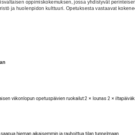
aisvaltaisen oppimiskokemuksen, jossa yhdistyvät perinteis
istö ja huolenpidon kulttuuri. Opetuksesta vastaavat kokenee
aan
sen viikonlopun opetuspäivien ruokailut:2 × lounas 2 × iltapäiväka
uat saapua hieman aikaisemmin ja rauhoittua tilan tunnelmaan.