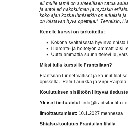
eli mulle tämä on suhteellisen tuttua asiaa
ja antoi eri näkökulman ja myöskin erilaisi
koko ajan koska ihmisetkin on erilaisia ja
on loistavan hyvä opettaja.” Terveisin, H
Kenelle kurssi on tarkoitettu:
Kokonaisvaltaisesta hyvinvoinnista k
Hieronta- ja hoitotyön ammattilaisille 
Uutta ammattia suunnitteleville, var
Miksi tulla kurssille Frantsilaan?
Frantsilan tunnelmalliset ja kauniit tilat
opiskella. Petri Laurikka ja Virpi Raipal
Koulutuksen sisältöön liittyvät tieduste
Yleiset tiedustelut
: info@frantsilantila
Ilmoittautumiset:
10.1.2027 mennessä
Shiatsu-koulutus Frantsilan tilalla