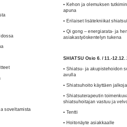
•
Kehon ja olemuksen tutkimin
apuna
sta
•
Erilaiset lisätekniikat shia
•
Qi gong – energiarata- ja hen
oidossa
asiakastyöskentelyn tukena
na
SHIATSU
Osio 6. / 11.-12.1
tteet
•
Shiatsu- ja akupistehoidon 
avulla
a
•
Shiatsuhoito käyttäen jalkoj
•
Shiatsuterapeutin toimenkuv
shiatsuhoitajan vastuu ja velvo
ja soveltamista
•
Tentti
•
Hoitonäyte asiakkaalle