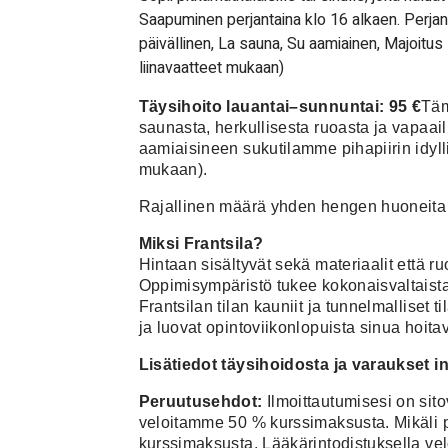
Saapuminen perjantaina klo 16 alkaen. Perjant
päivällinen, La sauna, Su aamiainen, Majoitu
liinavaatteet mukaan)
Täysihoito lauantai–sunnuntai: 95 €
Täm
saunasta, herkullisesta ruoasta ja vapaail
aamiaisineen sukutilamme pihapiirin idyll
mukaan).
Rajallinen määrä yhden hengen huoneita l
Miksi Frantsila?
Hintaan sisältyvät sekä materiaalit että ru
Oppimisympäristö tukee kokonaisvaltaista
Frantsilan tilan kauniit ja tunnelmalliset 
ja luovat opintoviikonlopuista sinua hoit
Lisätiedot täysihoidosta ja varaukset i
Peruutusehdot:
Ilmoittautumisesi on sito
veloitamme 50 % kurssimaksusta. Mikäli p
kurssimaksusta. Lääkärintodistuksella vel