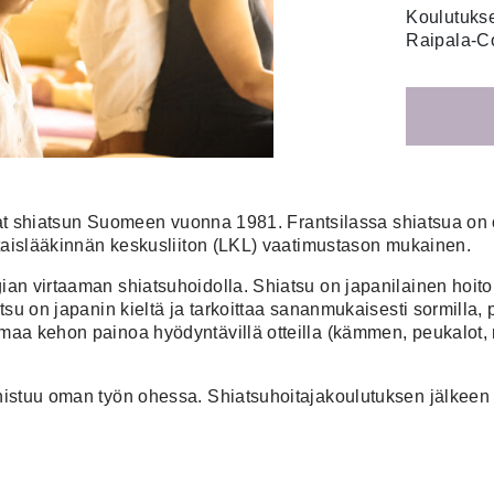
Koulutuksen
Raipala-C
vat shiatsun Suomeen vuonna 1981. Frantsilassa shiatsua on 
taislääkinnän keskusliiton (LKL) vaatimustason mukainen.
n virtaaman shiatsuhoidolla. Shiatsu on japanilainen hoito
su on japanin kieltä ja tarkoittaa sananmukaisesti sormilla, 
a kehon painoa hyödyntävillä otteilla (kämmen, peukalot, ry
stuu oman työn ohessa. Shiatsuhoitajakoulutuksen jälkeen vo