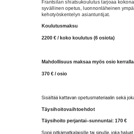
Frantsilan shiatsukoulutus tarjoaa kokon
syvällinen opetus, luonnonläheinen ympär
kehotyöskentelyn asiantuntijat.
Koulutusmaksu
2200 € / koko koulutus (6 osiota)
Mahdollisuus maksaa myös osio kerrall
370 € / osio
Sisältää kattavan opetusmateriaalin sekä jokai
Täysihoitovaihtoehdot
Täysihoito perjantai–sunnuntai: 170 €
Sopii pitkämatkalaisille tai sinulle, joka hal