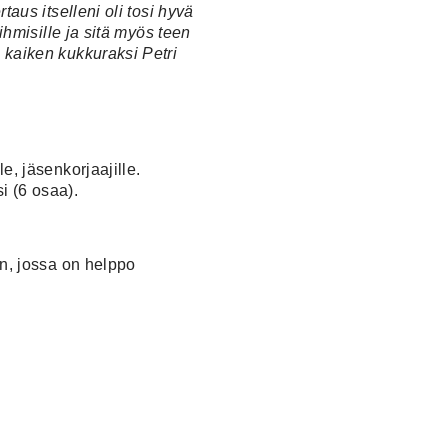
taus itselleni oli tosi hyvä
ihmisille ja sitä myös teen
a kaiken kukkuraksi Petri
le, jäsenkorjaajille.
i (6 osaa).
ön, jossa on helppo
.