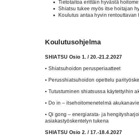
Tietotaitoa erittäin hyvästä hoitom
Shiatsu tukee myös itse hoitajan h
Koulutus antaa hyvin rentouttavan h
Koulutusohjelma
SHIATSU
Osio 1. / 20.-21.2.2027
•
Shiatsuhoidon perusperiaatteet
•
Perusshiatsuhoidon opettelu parityösk
•
Tutustuminen shiatsussa käytettyihin ak
•
Do in – itsehoitomenetelmä akukanavi
•
Qi gong – energiarata- ja hengitysharjoi
asiakastyöskentelyn tukena
SHIATSU
Osio 2. / 17.-18.4.2027