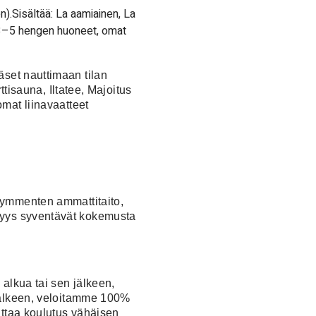
n).Sisältää: La aamiainen, La
 (3–5 hengen huoneet, omat
äset nauttimaan tilan
tisauna, Iltatee, Majoitus
mat liinavaatteet
kymmenten ammattitaito,
llisyys syventävät kokemusta
 alkua tai sen jälkeen,
 jälkeen, veloitamme 100%
uttaa koulutus vähäisen