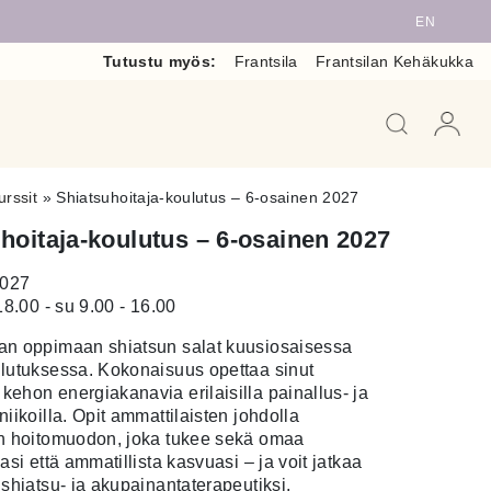
EN
Tutustu myös:
Frantsila
Frantsilan Kehäkukka
When auto
urssit
»
Shiatsuhoitaja-koulutus – 6-osainen 2027
hoitaja-koulutus – 6-osainen 2027
2027
18.00 - su 9.00 - 16.00
an oppimaan shiatsun salat kuusiosaisessa
lutuksessa. Kokonaisuus opettaa sinut
ehon energiakanavia erilaisilla painallus- ja
iikoilla. Opit ammattilaisten johdolla
n hoitomuodon, joka tukee sekä omaa
asi että ammatillista kasvuasi – ja voit jatkaa
 shiatsu- ja akupainantaterapeutiksi.