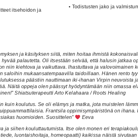
•
Todistusten jako ja valmistu
tteet itsehoidon ja
yksen ja käsityksen siitä, miten hoitaa ihmistä kokonaisvalt
a hyvää palautetta. Oli itsestään selvää, että halusin jatkaa 
 on niin kiehtova ja vaikuttava. Ihastuttava ja valovoimainen 
en saloihin mukaansatempaavilla taidoillaan. Hänen rento tyyl
ulutuksessa päästiin nauttimaan iki-ihanan Virpin neuvoista j
ttävää. Näitä oppeja olen päässyt hyödyntämään niin omassa e
llinen!” Shiatsuterapeutti Arto Kelahaara / Roots Healing
 kuin koulutus. Se oli elämys ja matka, jota muistelen lämmöl
huippuammattilaisia. Frantsila oppimisympäristönä on ihana. 
 asiakas huomioiden. Suosittelen”
Eeva
ua ja siihen kouluttautumista. Itse olen monen eri terapiakou
tiede, luontaishoitaja, homeopaatti) kaikissa näistä sivutaan