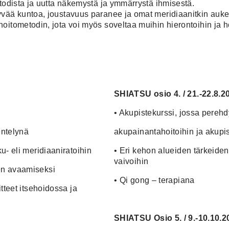
etodista ja uutta näkemystä
ja ymmärrystä ihmisestä.
yvää kuntoa, joustavuus paranee ja omat meridiaanitkin auke
oitometodin, jota voi myös soveltaa muihin hierontoihin ja ho
SHIATSU
osio 4. / 21.-22.8.2
•
Akupistekurssi, jossa pereh
entelynä
akupainantahoitoihin ja akupist
u- eli meridiaaniratoihin
•
Eri kehon alueiden tärkeiden
vaivoihin
en avaamiseksi
•
Qi gong – terapiana
tteet itsehoidossa ja
SHIATSU
Osio 5. / 9.-10.10.