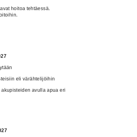
avat hoitoa tehtäessä.
itoihin.
027
dytään
eisiin eli värähtelijöihin
 akupisteiden avulla apua eri
2027