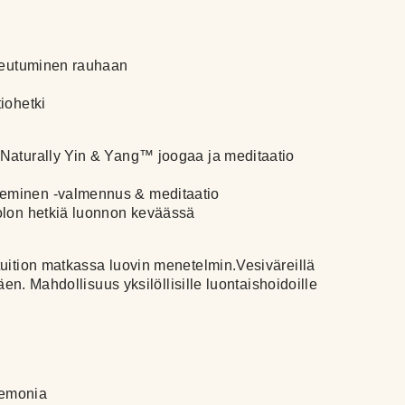
skeutuminen rauhaan
iohetki
 Naturally Yin & Yang™ joogaa ja meditaatio
eminen -valmennus & meditaatio
olon hetkiä luonnon keväässä
tuition matkassa luovin menetelmin.Vesiväreillä
täen. Mahdollisuus yksilöllisille luontaishoidoille
remonia