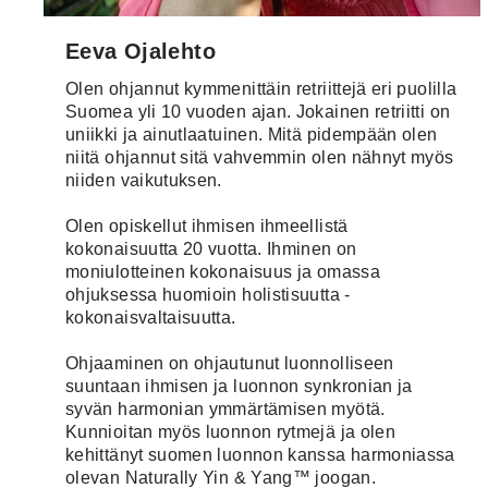
Eeva Ojalehto
Olen ohjannut kymmenittäin retriittejä eri puolilla
Suomea yli 10 vuoden ajan. Jokainen retriitti on
uniikki ja ainutlaatuinen. Mitä pidempään olen
niitä ohjannut sitä vahvemmin olen nähnyt myös
niiden vaikutuksen.
Olen opiskellut ihmisen ihmeellistä
kokonaisuutta 20 vuotta. Ihminen on
moniulotteinen kokonaisuus ja omassa
ohjuksessa huomioin holistisuutta -
kokonaisvaltaisuutta.
Ohjaaminen on ohjautunut luonnolliseen
suuntaan ihmisen ja luonnon synkronian ja
syvän harmonian ymmärtämisen myötä.
Kunnioitan myös luonnon rytmejä ja olen
kehittänyt suomen luonnon kanssa harmoniassa
olevan Naturally Yin & Yang™ joogan.