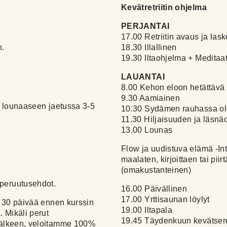
Kevätretriitin ohjelma
PERJANTAI
​17.00 Retriitin avaus ja la
n.
18.30 Illallinen
19.30 Iltaohjelma + Meditaat
LAUANTAI
8.00 Kehon eloon hetättävä
9.30 Aamiainen
in lounaaseen jaetussa 3-5
10.30 Sydämen rauhassa ol
11.30 Hiljaisuuden ja läsnä
13.00 Lounas
Flow ja uudistuva elämä -In
maalaten, kirjoittaen tai piir
(omakustanteinen)
 peruutusehdot.
16.00 Päivällinen
17.00 Yrttisaunan löylyt
si 30 päivää ennen kurssin
19.00 Iltapala
 Mikäli perut
19.45 Täydenkuun kevätse
 jälkeen, veloitamme 100%