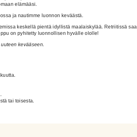
ä omaan elämääsi.
ossa ja nautimme luonnon keväästä.
semissa keskellä pientä idyllistä maalaiskylää. Retriitissä 
ppu on pyhitetty luonnollisen hyvälle ololle!
ja uuteen kevääseen.
kkuutta.
.
stä tai toisesta.