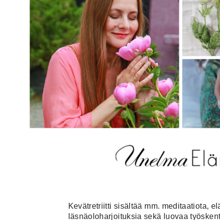
Kevätretriitti sisältää mm. meditaatiota,
läsnäoloharjoituksia sekä luovaa työskente