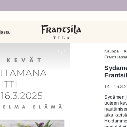
Uudet sivut auki!
lasta
Kauppa
»
K
1
/
1
Frantsilass
Sydämen
Frantsi
14 - 16.3.
Sydämen jo
uuteen ke
nauttimise
aika karis
Hoidamme i
menetelmin