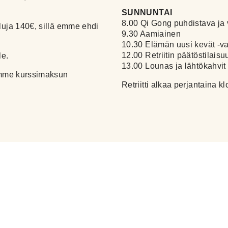
SUNNUNTAI
8.00 Qi Gong puhdistava ja 
luja 140€, sillä emme ehdi
9.30 Aamiainen
10.30 Elämän uusi kevät -
12.00 Retriitin päätöstilaisu
le.
13.00 Lounas ja lähtökahvit
samme kurssimaksun
Retriitti alkaa perjantaina k