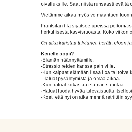
oivalluksille. Saat niistä runsaasti eväit
​Vietämme aikaa myös voimaantuen luonn
Frantsilan tila sijaitsee upeissa peltomai
herkullisesta kasvisruoasta. Koko viikonlo
On aika karistaa talviunet, herätä eloon 
Kenelle sopii?
-Elämän näännyttämille.
-Stressioireiden kanssa painiville.
-Kun kaipaat elämään lisää iloa tai toivei
-Haluat pysähtymistä ja omaa aikaa.
-Kun haluat kirkastaa elämän suuntaa
-Haluat luoda hyvää tulevaisuutta itsellesi
-Koet, että nyt on aika mennä retriittiin syy