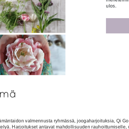
ulos.
 elämäntaidon valmennusta ryhmässä, joogaharjoituksia, Qi Go
lyä. Harjoitukset antavat mahdollisuuden rauhoittumiselle, uu