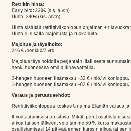
Retriitin hinta:
Early bird: 228€ (sis. alv:n)
Hinta: 240€ (sis. alv:n)
Hinta sisältää retriittiviikonlopun ohjelman + tilavuokra
Hinta ei sisällä majoitusta ja ruokailuita.
Majoitus ja täysihoito:
246 € /henkilö/2 vrk
Majoitus täysihoidolla perjantain illallisesta sunnunta
henk. huoneessa omilla liinavaatteilla.
2-hengen huoneen lisämaksu +32 € / hlö/ viikonloppu.
1-hengen huoneen lisämaksu +82 € / hlö/ viikonloppu.
Varaus ja peruutusehdot:
Retriittiviikonloppua koskee Unelma Elämän varaus ja
Ilmoittautumisesi on sitova. Mikäli perut osallistumise
alkua tai sen jälkeen, veloitamme 50 % kurssimaksusta.
osallistumisesi 14 päivää ennen kurssin alkua tai sen