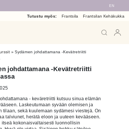
EN
Tutustu myös:
Frantsila
Frantsilan Kehäkukka
When auto
urssit
»
Sydämen johdattamana -Kevätretriitti
a
 johdattamana -Kevätretriitti
lassa
2025
hdattamana - keväretriitti kutsuu sinua elämän
vääseen.
Laskeutumaan syvään olemisen ja
n tilaan, sekä kuulemaan sydämesi viestejä. On
taa talviunet, herätä eloon ja uuteen kevääseen.
tseä kokonaisvaltaisesti luonnollisin
. Hyvä olo virtaa. Sisäinen hehku säteilee