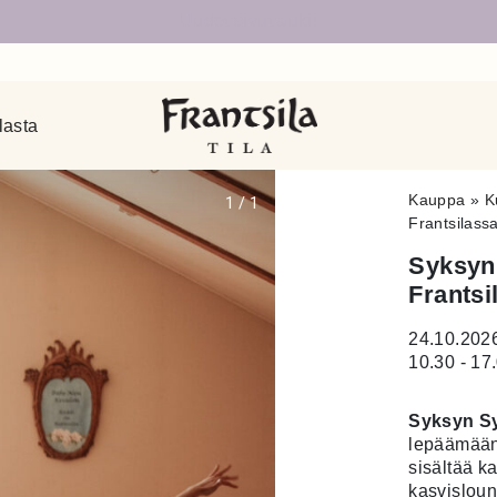
Uudet sivut auki!
lasta
Kauppa
»
K
1
/
1
Frantsilass
Syksyn 
Frantsi
24.10.202
10.30 - 17
Syksyn Sy
lepäämään
sisältää k
kasvisloun