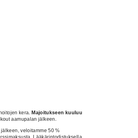
hoitojen kera.
Majoitukseen kuuluu
eckout aamupalan jälkeen.
n jälkeen, veloitamme 50 %
rssimaksusta. Lääkärintodistuksella