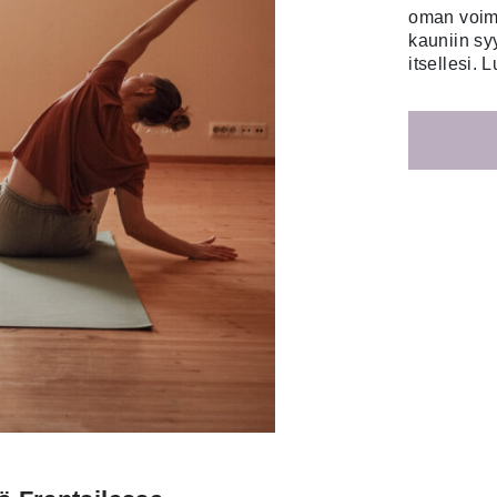
oman voima
kauniin sy
itsellesi. L