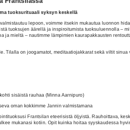
vä Frantsilassa
oma tuoksurituaali syksyn keskellä
o valmistautuu lepoon, voimme itsekin mukautua luonnon hidas
istä tuoksujen äärellä ja inspiroitumista tuoksuluennolla –
ehoa ja mieltä – nautimme lämpimien kaurapakkausten rentout
e. Tilalla on joogamatot, meditaatiojakkarat sekä viltit sinua 
kohti sisäistä rauhaa (Minna Aarnipuro)
itseva oman kokkimme Jannin valmistamana
tituoksusi Frantsilan eteerisistä öljyistä. Rauhoittava, keski
ulkee mukanasi kotiin. Opit kuinka hoitaa syyskaudessa hyvinv