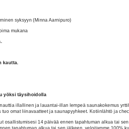
tuminen syksyyn (Minna Aarnipuro)
 voima mukana
.
!
n kautta.
 yöksi täysihoidolla
auttia illallinen ja lauantai-illan lempeä saunakokemus yrtti
 tuo omat liinavaatteet ja saunapyyhkeet. Kotiinlähtö ja ch
erut osallistumisesi 14 päivää ennen tapahtuman alkua tai se
 ennen tapahtuman alkua tai sen jälkeen, veloitamme 100% ku