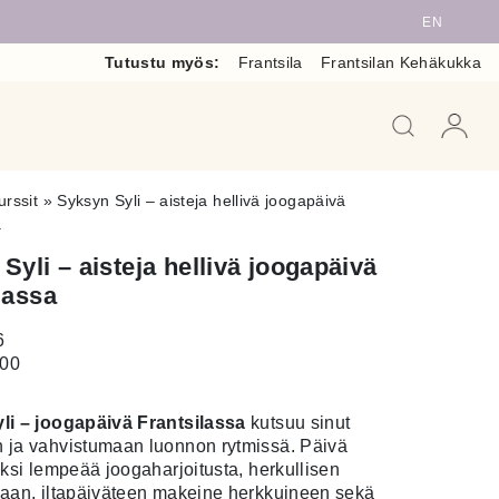
EN
Tutustu myös:
Frantsila
Frantsilan Kehäkukka
When auto
urssit
»
Syksyn Syli – aisteja hellivä joogapäivä
a
Syli – aisteja hellivä joogapäivä
lassa
6
.00
li – joogapäivä Frantsilassa
kutsuu sinut
 ja vahvistumaan luonnon rytmissä. Päivä
aksi lempeää joogaharjoitusta, herkullisen
aan, iltapäiväteen makeine herkkuineen sekä