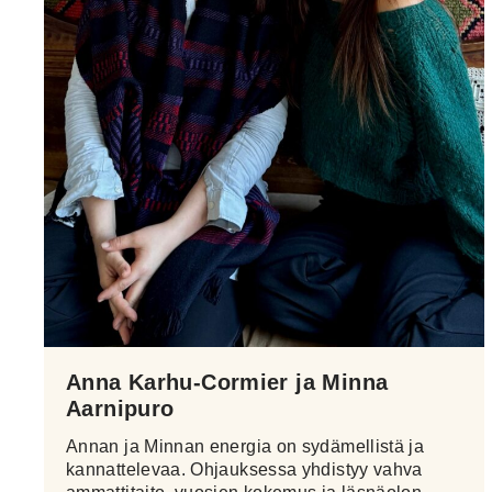
Anna Karhu-Cormier ja Minna
Aarnipuro
Annan ja Minnan energia on sydämellistä ja
kannattelevaa. Ohjauksessa yhdistyy vahva