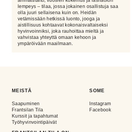
ammattitaito, vuosien kokemus ja läsnäolon
lempeys – tilaa, jossa jokainen osallistuja saa
olla juuri sellaisena kuin on. Heidän
vetämissään hetkissä luonto, jooga ja
aistillisuus kohtaavat kokonaisvaltaiseksi
hyvinvoinniksi, joka rauhoittaa mieltä ja
vahvistaa yhteyttä omaan kehoon ja
ympäröivään maailmaan.
MEISTÄ
SOME
Saapuminen
Instagram
Frantsilan Tila
Facebook
Kurssit ja tapahtumat
Työhyvinvointipäivät