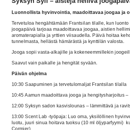
Syksyn Syli – aisteja hellivä joogapäi
Luonnollista hyvinvointia, maadoittavaa joogaa ja 
Tervetuloa hengähtämään Frantsilan tilalle, kun luont
joogapäivä tarjoaa maadoittavaa joogaa, aistien hellim
aromaterapialla ja yrttien viisaudella. Päivä hoitaa k
tunnelmasta, hellästä hämärästä ja kynttilän valosta.
Jooga sopii vasta-alkajille ja kokeneemmillekin joogeill
Saavut vain paikalle ja hengität syvään.
Päivän ohjelma
10:30 Saapuminen ja tervetulomaljat Frantsilan tilalla
10:45 Aamun maadoittava jooga ja hengitysharjoitus – 
12:00 Syksyn sadon kasvislounas – lämmittävä ja rav
13:00
Scent Lab -työpaja: Luo oma, yksilöllinen hyvinvoin
luotu, juuri sinua hoitava tuoksu (10 ml öljyparfyymi) k
Cormier
)