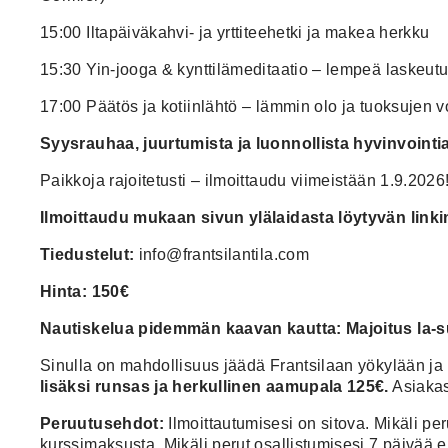
15:00 Iltapäiväkahvi- ja yrttiteehetki ja makea herkku
15:30 Yin-jooga & kynttilämeditaatio – lempeä laskeu
17:00 Päätös ja kotiinlähtö – lämmin olo ja tuoksujen
Syysrauhaa, juurtumista ja luonnollista hyvinvointia
Paikkoja rajoitetusti – ilmoittaudu viimeistään 1.9.2026
Ilmoittaudu mukaan sivun ylälaidasta löytyvän linki
Tiedustelut:
info@frantsilantila.com
Hinta: 150€
Nautiskelua pidemmän kaavan kautta: Majoitus la-su
Sinulla on mahdollisuus jäädä Frantsilaan yökylään ja n
lisäksi runsas ja herkullinen aamupala 125€.
Asiakas
Peruutusehdot:
Ilmoittautumisesi on sitova. Mikäli p
kurssimaksusta. Mikäli perut osallistumisesi 7 päivää