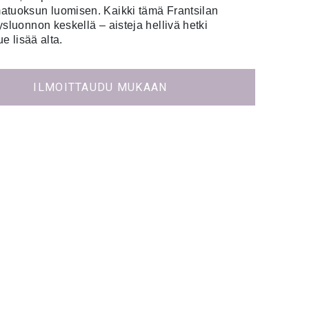
tuoksun luomisen. Kaikki tämä Frantsilan
ysluonnon keskellä – aisteja hellivä hetki
ue lisää alta.
ILMOITTAUDU MUKAAN