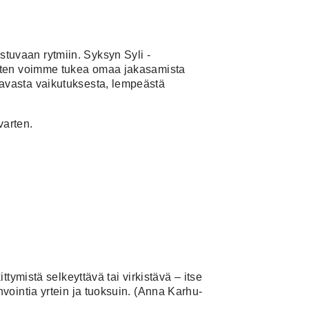
tuvaan rytmiin. Syksyn Syli -
 miten voimme tukea omaa jakasamista
tavasta vaikutuksesta, lempeästä
varten.
ttymistä selkeyttävä tai virkistävä – itse
ointia yrtein ja tuoksuin. (
Anna Karhu-