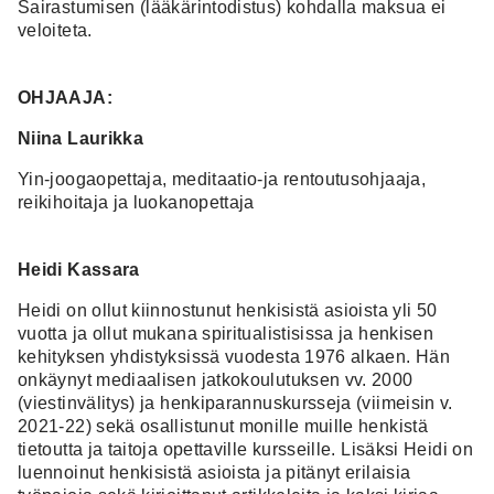
Sairastumisen (lääkärintodistus) kohdalla maksua ei
veloiteta.
OHJAAJA:
Niina Laurikka
Yin-joogaopettaja, meditaatio-ja rentoutusohjaaja,
reikihoitaja ja luokanopettaja
Heidi Kassara
Heidi on ollut kiinnostunut henkisistä asioista yli 50
vuotta ja ollut mukana spiritualistisissa ja henkisen
kehityksen yhdistyksissä vuodesta 1976 alkaen. Hän
onkäynyt mediaalisen jatkokoulutuksen vv. 2000
(viestinvälitys) ja henkiparannuskursseja (viimeisin v.
2021-22) sekä osallistunut monille muille henkistä
tietoutta ja taitoja opettaville kursseille. Lisäksi Heidi on
luennoinut henkisistä asioista ja pitänyt erilaisia