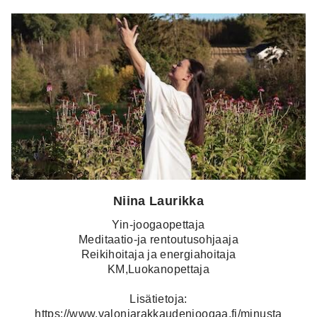
Niina Laurikka
Yin-joogaopettaja
Meditaatio-ja rentoutusohjaaja
Reikihoitaja ja energiahoitaja
KM,Luokanopettaja
Lisätietoja:
https://www.valonjarakkaudenjoogaa.fi/minusta