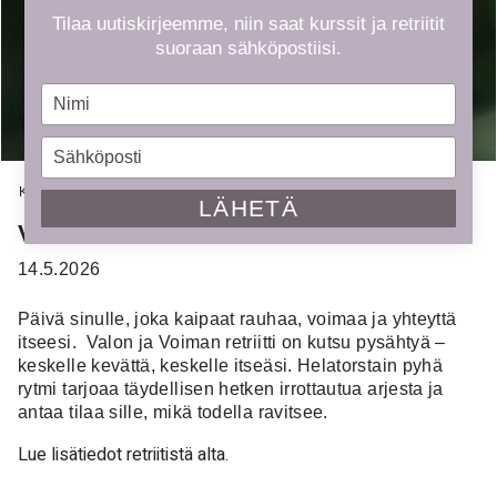
Tilaa uutiskirjeemme, niin saat kurssit ja retriitit
suoraan sähköpostiisi.
Type
your
name
Type
your
Kauppa
»
Kurssit
»
VALON JA VOIMAN- miniretriitti
email
LÄHETÄ
VALON JA VOIMAN- miniretriitti
14.5.2026
Päivä sinulle, joka kaipaat rauhaa, voimaa ja yhteyttä
itseesi. Valon ja Voiman retriitti on kutsu pysähtyä –
keskelle kevättä, keskelle itseäsi. Helatorstain pyhä
rytmi tarjoaa täydellisen hetken irrottautua arjesta ja
antaa tilaa sille, mikä todella ravitsee.
Lue lisätiedot retriitistä alta.