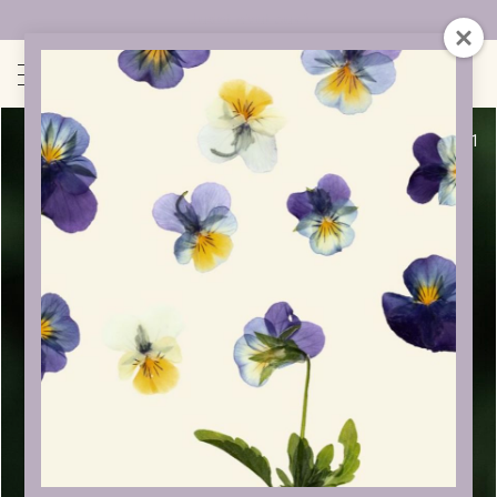
Uudet sivut auki!
1
/
1