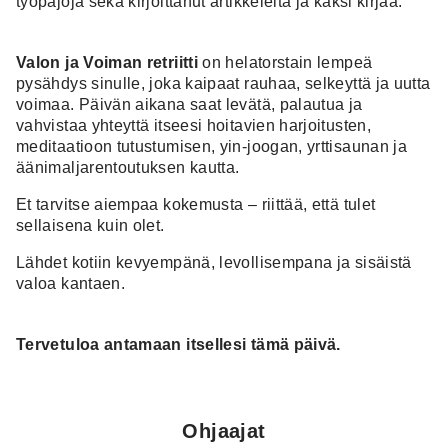
työpajoja sekä kirjoittanut artikkeleita ja kaksi kirjaa.
Valon ja Voiman retriitti
on helatorstain lempeä
pysähdys sinulle, joka kaipaat rauhaa, selkeyttä ja uutta
voimaa. Päivän aikana saat levätä, palautua ja
vahvistaa yhteyttä itseesi hoitavien harjoitusten,
meditaatioon tutustumisen, yin-joogan, yrttisaunan ja
äänimaljarentoutuksen kautta.
Et tarvitse aiempaa kokemusta – riittää, että tulet
sellaisena kuin olet.
Lähdet kotiin kevyempänä, levollisempana ja sisäistä
valoa kantaen.
Tervetuloa antamaan itsellesi tämä päivä.
Ohjaajat