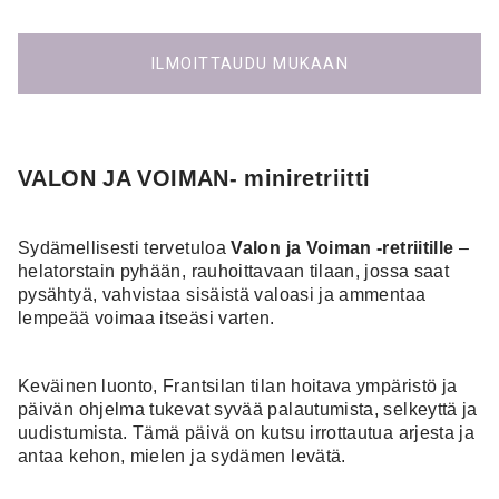
ILMOITTAUDU MUKAAN
VALON JA VOIMAN- miniretriitti
Sydämellisesti tervetuloa
Valon ja Voiman -retriitille
–
helatorstain pyhään, rauhoittavaan tilaan, jossa saat
pysähtyä, vahvistaa sisäistä valoasi ja ammentaa
lempeää voimaa itseäsi varten.
Keväinen luonto, Frantsilan tilan hoitava ympäristö ja
päivän ohjelma tukevat syvää palautumista, selkeyttä ja
uudistumista. Tämä päivä on kutsu irrottautua arjesta ja
antaa kehon, mielen ja sydämen levätä.