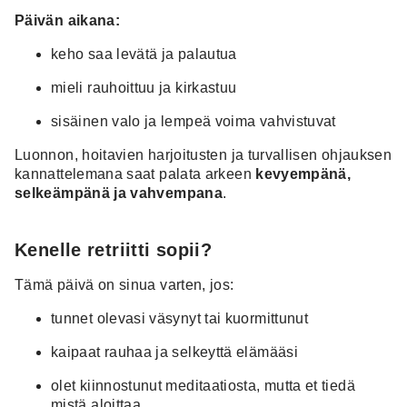
Päivän aikana:
keho saa levätä ja palautua
mieli rauhoittuu ja kirkastuu
sisäinen valo ja lempeä voima vahvistuvat
Luonnon, hoitavien harjoitusten ja turvallisen ohjauksen
kannattelemana saat palata arkeen
kevyempänä,
selkeämpänä ja vahvempana
.
Kenelle retriitti sopii?
Tämä päivä on sinua varten, jos:
tunnet olevasi väsynyt tai kuormittunut
kaipaat rauhaa ja selkeyttä elämääsi
olet kiinnostunut meditaatiosta, mutta et tiedä
mistä aloittaa