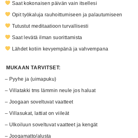
Saat kokonaisen päivän vain itsellesi
Opit työkaluja rauhoittumiseen ja palautumiseen
Tutustut meditaatioon turvallisesti
Saat levätä ilman suorittamista
Lähdet kotiin kevyempänä ja vahvempana
MUKAAN TARVITSET:
– Pyyhe ja (uimapuku)
– Villatakki tms lämmin neule jos haluat
– Joogaan soveltuvat vaatteet
– Villasukat, lattiat on viileät
– Ulkoiluun soveltuvat vaatteet ja kengät
– Joogamatto/alusta