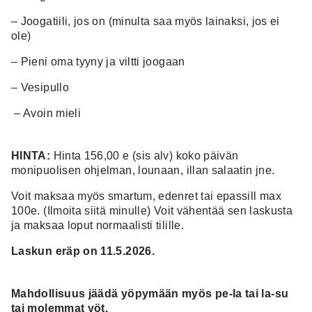
– Joogatiili, jos on (minulta saa myös lainaksi, jos ei
ole)
– Pieni oma tyyny ja viltti joogaan
– Vesipullo
– Avoin mieli
HINTA:
Hinta 156,00 e (sis alv) koko päivän
monipuolisen ohjelman, lounaan, illan salaatin jne.
Voit maksaa myös smartum, edenret tai epassill max
100e. (Ilmoita siitä minulle) Voit vähentää sen laskusta
ja maksaa loput normaalisti tilille.
Laskun eräp on 11.5.2026.
Mahdollisuus jäädä yöpymään myös pe-la tai la-su
tai molemmat yöt.