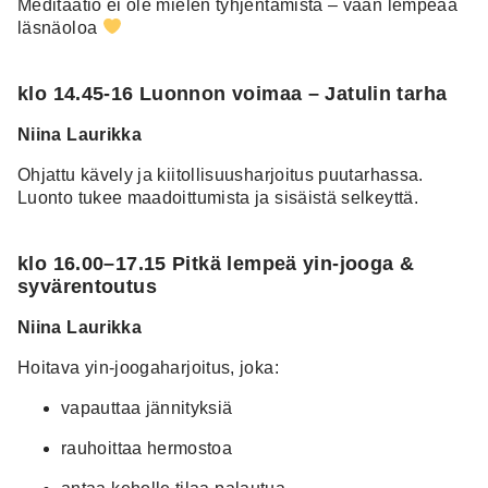
Meditaatio ei ole mielen tyhjentämistä – vaan lempeää
läsnäoloa
klo 14.45-16 Luonnon voimaa – Jatulin tarha
Niina Laurikka
Ohjattu kävely ja kiitollisuusharjoitus puutarhassa.
Luonto tukee maadoittumista ja sisäistä selkeyttä.
klo 16.00–17.15 Pitkä lempeä yin-jooga &
syvärentoutus
Niina Laurikka
Hoitava yin-joogaharjoitus, joka:
vapauttaa jännityksiä
rauhoittaa hermostoa