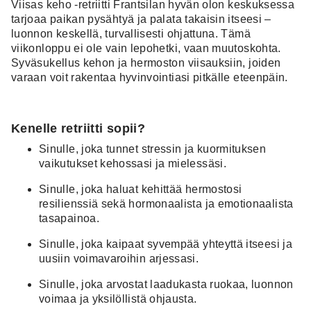
Viisas keho
-retriitti
Frantsilan hyvän olon keskuksessa
tarjoaa paikan pysähtyä ja palata takaisin itseesi –
luonnon keskellä, turvallisesti ohjattuna. Tämä
viikonloppu ei ole vain lepohetki, vaan muutoskohta.
Syväsukellus kehon ja hermoston viisauksiin, joiden
varaan voit rakentaa hyvinvointiasi pitkälle eteenpäin.
Kenelle retriitti sopii?
Sinulle, joka tunnet stressin ja kuormituksen
vaikutukset kehossasi ja mielessäsi.
Sinulle, joka haluat kehittää hermostosi
resilienssiä sekä hormonaalista ja emotionaalista
tasapainoa.
Sinulle, joka kaipaat syvempää yhteyttä itseesi ja
uusiin voimavaroihin arjessasi.
Sinulle, joka arvostat laadukasta ruokaa, luonnon
voimaa ja yksilöllistä ohjausta.