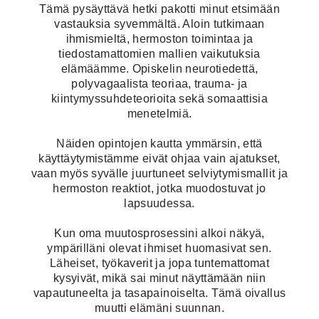
Tämä pysäyttävä hetki pakotti minut etsimään
vastauksia syvemmältä. Aloin tutkimaan
ihmismieltä, hermoston toimintaa ja
tiedostamattomien mallien vaikutuksia
elämäämme. Opiskelin neurotiedettä,
polyvagaalista teoriaa, trauma- ja
kiintymyssuhdeteorioita sekä somaattisia
menetelmiä.
Näiden opintojen kautta ymmärsin, että
käyttäytymistämme eivät ohjaa vain ajatukset,
vaan myös syvälle juurtuneet selviytymismallit ja
hermoston reaktiot, jotka muodostuvat jo
lapsuudessa.
Kun oma muutosprosessini alkoi näkyä,
ympärilläni olevat ihmiset huomasivat sen.
Läheiset, työkaverit ja jopa tuntemattomat
kysyivät, mikä sai minut näyttämään niin
vapautuneelta ja tasapainoiselta. Tämä oivallus
muutti elämäni suunnan.