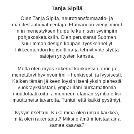
Tanja Sipilä
Olen Tanja Sipilä, neurotransformaatio- ja
manifestaatiovalmentaja. Elämäni on vienyt minut
niin menestyksen huipulle kuin sen syvimpiin
pohjakosketuksiin. Olen perustanut Suomen
suurimman design-kaupan, työskennellyt
liikkeenjohdon konsulttina ja tehnyt yhteistyötä
satojen yritysten kanssa.
Mutta olen myös kokenut konkurssin, eron ja
menettänyt hyvinvointini – henkisesti ja fyysisesti.
Kaiken tämän jälkeen löysin itseni yksin pienestä
vuokrayksiöstäni, ympärilläni purkamattomia
muuttolaatikoita ja menneen elämän symboleiksi
muuttuneita tavaroita. Tuntui, että kaikki pysähtyi.
Kysyin itseltäni: Kuka minä olen ilman kaikkea,
mitä olen rakentanut? Miksi elämäni toistaa aina
samaa kaavaa?