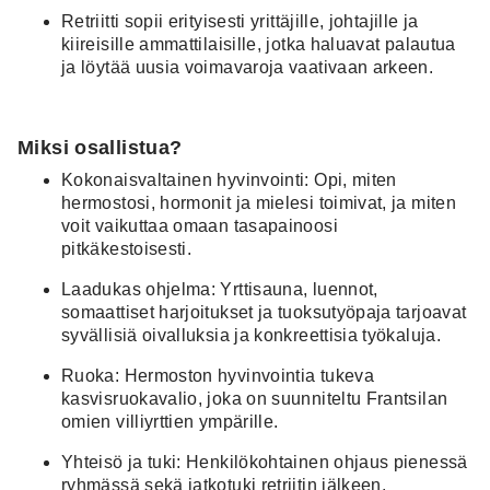
Retriitti sopii erityisesti yrittäjille, johtajille ja
kiireisille ammattilaisille, jotka haluavat palautua
ja löytää uusia voimavaroja vaativaan arkeen.
Miksi osallistua?
Kokonaisvaltainen hyvinvointi:
Opi, miten
hermostosi, hormonit ja mielesi toimivat, ja miten
voit vaikuttaa omaan tasapainoosi
pitkäkestoisesti.
Laadukas ohjelma:
Yrttisauna, luennot,
somaattiset harjoitukset ja tuoksutyöpaja tarjoavat
syvällisiä oivalluksia ja konkreettisia työkaluja.
Ruoka:
Hermoston hyvinvointia tukeva
kasvisruokavalio, joka on suunniteltu Frantsilan
omien villiyrttien ympärille.
Yhteisö ja tuki:
Henkilökohtainen ohjaus pienessä
ryhmässä sekä jatkotuki retriitin jälkeen.