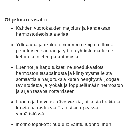
Ohjelman sisältö
Kahden vuorokauden majoitus ja kahdeksan
hermostotietoista ateriaa
Yrttisauna ja rentoutuminen molempina iltoina:
perinteisen saunan ja yrttien yhdistelmä tukee
kehon ja mielen palautumista.
Luennot ja harjoitukset:
neuroedukaatiota
hermoston tasapainosta ja kiintymysmalleista,
somaattisia harjoituksia kuten hengitystä, joogaa,
ravintotietoa ja työkaluja loppuelämään hermoston
ja arjen tasapainottamiseen
Luonto ja luovuus:
kävelyretkiä, hiljaisia hetkiä ja
luovia harrastuksia Frantsilan upeassa
ympäristössä.
Ihonhoitopaketti:
huolella valittu luonnollinen