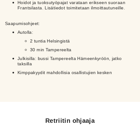
Hoidot ja tuoksutyöpajat varataan erikseen suoraan
Frantsilasta. Lisätiedot toimitetaan ilmoittautuneille.
Saapumisohjeet:
Autolla:
2 tuntia Helsingistä
30 min Tampereelta
Julkisilla: bussi Tampereelta Hämeenkyröön, jatko
taksilla
Kimppakyydit mahdollisia osallistujien kesken
Retriitin ohjaaja