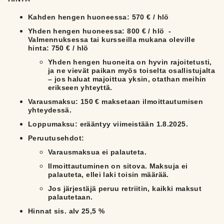
Kahden hengen huoneessa: 570 € / hlö
Yhden hengen huoneessa: 800 € / hlö -
Valmennuksessa tai kursseilla mukana oleville
hinta: 750 € / hlö
Yhden hengen huoneita on hyvin rajoitetusti,
ja ne vievät paikan myös toiselta osallistujalta
– jos haluat majoittua yksin, otathan meihin
erikseen yhteyttä.
Varausmaksu:
150 € maksetaan ilmoittautumisen
yhteydessä.
Loppumaksu
: erääntyy viimeistään 1.8.2025.
Peruutusehdot:
Varausmaksua ei palauteta.
Ilmoittautuminen on sitova. Maksuja ei
palauteta, ellei laki toisin määrää.
Jos järjestäjä peruu retriitin, kaikki maksut
palautetaan.
Hinnat sis. alv 25,5 %