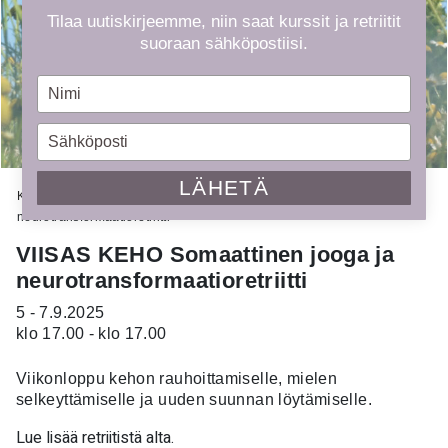
Tilaa uutiskirjeemme, niin saat kurssit ja retriitit
suoraan sähköpostiisi.
Type
your
name
Type
your
email
LÄHETÄ
Kauppa
»
Kurssit
»
VIISAS KEHO Somaattinen jooga ja
neurotransformaatioretriitti
VIISAS KEHO Somaattinen jooga ja
neurotransformaatioretriitti
5 - 7.9.2025
klo 17.00 - klo 17.00
Viikonloppu kehon rauhoittamiselle, mielen
selkeyttämiselle ja uuden suunnan löytämiselle.
Lue lisää retriitistä alta.