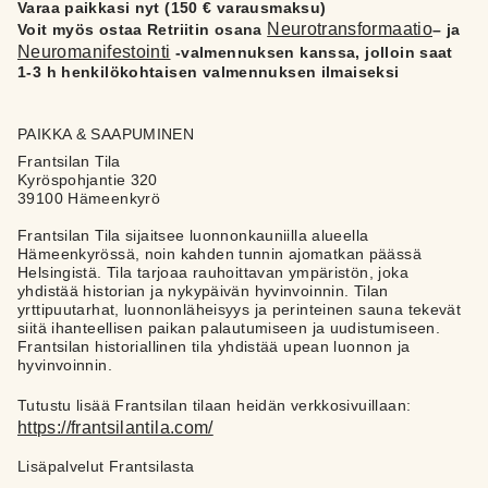
Varaa paikkasi nyt (150 € varausmaksu)
Neurotransformaatio
Voit myös ostaa Retriitin osana
– ja
Neuromanifestointi
-valmennuksen kanssa, jolloin saat
1-3 h henkilökohtaisen valmennuksen ilmaiseksi
PAIKKA & SAAPUMINEN
Frantsilan Tila
Kyröspohjantie 320
39100 Hämeenkyrö
Frantsilan Tila sijaitsee luonnonkauniilla alueella
Hämeenkyrössä, noin kahden tunnin ajomatkan päässä
Helsingistä. Tila tarjoaa rauhoittavan ympäristön, joka
yhdistää historian ja nykypäivän hyvinvoinnin. Tilan
yrttipuutarhat, luonnonläheisyys ja perinteinen sauna tekevät
siitä ihanteellisen paikan palautumiseen ja uudistumiseen.
Frantsilan historiallinen tila yhdistää upean luonnon ja
hyvinvoinnin.
Tutustu lisää Frantsilan tilaan heidän verkkosivuillaan:
https://frantsilantila.com/
Lisäpalvelut Frantsilasta