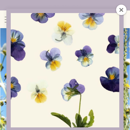
Uudet sivut auki!
1
/
1