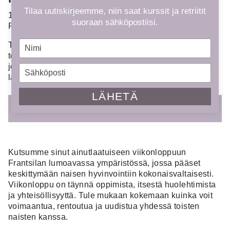
Tilaa uutiskirjeemme, niin saat kurssit ja retriitit
17 - 19.10.2025
suoraan sähköpostiisi.
Pe 18.00 - su 15.00
Type
Tule mukaan pysähtymään yhdessä – niin itsesi kuin
your
toisten naisten äärelle. Ohjelmassa on muun muassa
joogaa, meditaatiota, luontoyhteyden syventämistä,
name
Type
läsnäoloharjoituksia, luontaishoitoja ja yrttisauna.
your
email
LÄHETÄ
ILMOITTAUDU KURSSILLE
Kutsumme sinut ainutlaatuiseen viikonloppuun
Frantsilan lumoavassa ympäristössä, jossa pääset
keskittymään naisen hyvinvointiin kokonaisvaltaisesti.
Viikonloppu on täynnä oppimista, itsestä huolehtimista
ja yhteisöllisyyttä. Tule mukaan kokemaan kuinka voit
voimaantua, rentoutua ja uudistua yhdessä toisten
naisten kanssa.