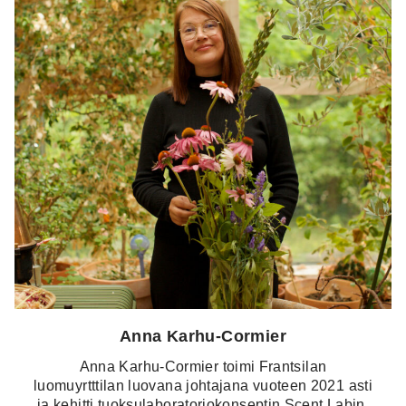
Anna Karhu-Cormier
Anna Karhu-Cormier toimi Frantsilan
luomuyrtttilan luovana johtajana vuoteen 2021 asti
ja kehitti tuoksulaboratoriokonseptin Scent Labin.