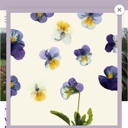
Uudet sivut auki!
1
/
1
Kauppa
»
Kurssit
»
Voimaantumis- ja hyvinvointiretriitti naisille
Voimaantumis- ja hyvinvointiretriitti
naisille