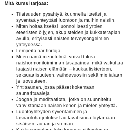
Mitä kurssi tarjoaa:
Tilaisuuden pysähtyä, kuunnella itseäsi ja
syventää yhteyttäsi luontoon ja muihin naisiin.
Miten hoitaa itseäsi luonnollisesti yrttien,
eteeristen öljyjen, akupisteiden ja kukkaterapian
avulla, erityisesti naisten terveysongelmien
yhteydessä.
Lempeitä parihoitoja
Miten nämä menetelmät voivat tukea
naishormonitoiminnan tasapainoa, mikä vaikuttaa
laajasti naisen elämään – kuukautiskiertoon,
seksuaalisuuteen, vaihdevuosiin sekä mielialaan
ja luovuuteen.
Yrttisaunan, jossa pääset kokemaan
saunarituaaleja
Joogaa ja meditaatiota, jotka on suunniteltu
vahvistamaan naisen kehon ja mielen yhteyttä.
Luontoyhteyden syventäminen ja
läsnäoloharjoitukset auttavat sinua löytämään
sisäisen rauhan ja voiman.
Kukkaseppeleen teko kruunaa viikonlopun.