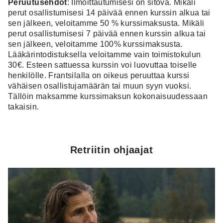
Peruutusehdot
: Ilmoittautumisesi on sitova. Mikäli
perut osallistumisesi 14 päivää ennen kurssin alkua tai
sen jälkeen, veloitamme 50 % kurssimaksusta. Mikäli
perut osallistumisesi 7 päivää ennen kurssin alkua tai
sen jälkeen, veloitamme 100% kurssimaksusta.
Lääkärintodistuksella veloitamme vain toimistokulun
30€. Esteen sattuessa kurssin voi luovuttaa toiselle
henkilölle.
Frantsilalla on oikeus peruuttaa kurssi
vähäisen osallistujamäärän tai muun syyn vuoksi.
Tällöin maksamme kurssimaksun kokonaisuudessaan
takaisin.
Retriitin ohjaajat