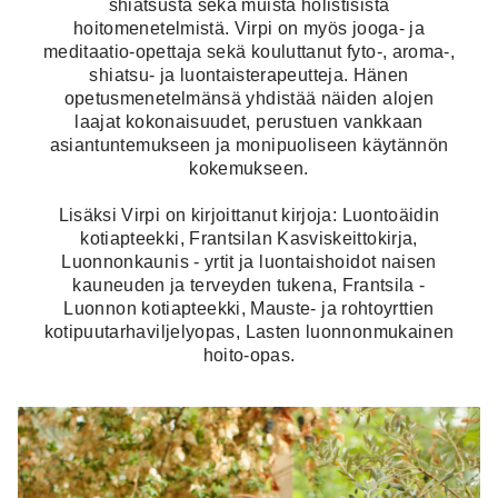
shiatsusta sekä muista holistisista
hoitomenetelmistä. Virpi on myös jooga- ja
meditaatio-opettaja sekä kouluttanut fyto-, aroma-,
shiatsu- ja luontaisterapeutteja. Hänen
opetusmenetelmänsä yhdistää näiden alojen
laajat kokonaisuudet, perustuen vankkaan
asiantuntemukseen ja monipuoliseen käytännön
kokemukseen.
Lisäksi Virpi on kirjoittanut kirjoja: Luontoäidin
kotiapteekki, Frantsilan Kasviskeittokirja,
Luonnonkaunis - yrtit ja luontaishoidot naisen
kauneuden ja terveyden tukena, Frantsila -
Luonnon kotiapteekki, Mauste- ja rohtoyrttien
kotipuutarhaviljelyopas, Lasten luonnonmukainen
hoito-opas.