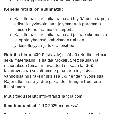
Kenelle retriitti on suunnattu:
Kaikille naisille, jotka haluavat löytää uusia tapoja
edistää hyvinvointiaan ja ymmärtää paremmin
naisen kehon ja mielen tarpeita.
Kaikille naisille, jotka haluavat jakaa kokemuksia
ja oppia yhdessä, vahvistaen naisten
yhteisöllisyyttä ja tukea toisilleen.
Retriitin hinta: 430 €
(sis. alv) sisältää retriittiohjelman
sekä materiaalin, sisältää ruokailut, yrttisaunan ja
majoituksen (omat liinavaatteet mukaan tai 30€
lakanavuokra) sukutilamme pihapiirin idyllisissä,
vanhoissa hirsirakennuksissa 3-5 hengen huoneissa.
Rajoitettu määrä yhden ja kahden hengen huoneita
lisähintaan.
Muut tiedustelut:
info@frantsilantila.com
Ilmoittautumiset:
1.10.2025 mennessä