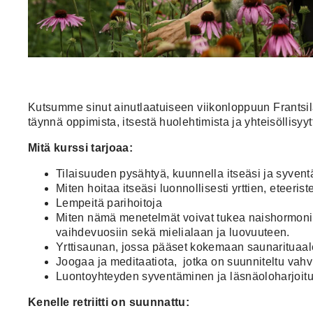
Kutsumme sinut ainutlaatuiseen viikonloppuun Frantsil
täynnä oppimista, itsestä huolehtimista ja yhteisöllis
Mitä kurssi tarjoaa:
Tilaisuuden pysähtyä, kuunnella itseäsi ja syventä
Miten hoitaa itseäsi luonnollisesti yrttien, eteeri
Lempeitä parihoitoja
Miten nämä menetelmät voivat tukea naishormonit
vaihdevuosiin sekä mielialaan ja luovuuteen.
Yrttisaunan, jossa pääset kokemaan saunarituaal
Joogaa ja meditaatiota, jotka on suunniteltu vah
Luontoyhteyden syventäminen ja läsnäoloharjoitu
Kenelle retriitti on suunnattu: