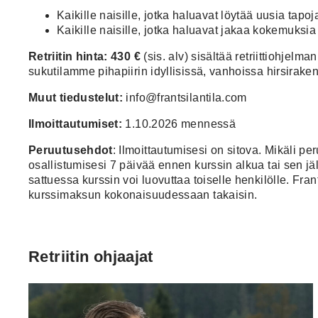
Kaikille naisille, jotka haluavat löytää uusia ta
Kaikille naisille, jotka haluavat jakaa kokemuksia 
Retriitin hinta: 430 €
(sis. alv) sisältää retriittiohjel
sukutilamme pihapiirin idyllisissä, vanhoissa hirsira
Muut tiedustelut:
info@frantsilantila.com
Ilmoittautumiset:
1.10.2026 mennessä
Peruutusehdot
: Ilmoittautumisesi on sitova. Mikäli p
osallistumisesi 7 päivää ennen kurssin alkua tai sen 
sattuessa kurssin voi luovuttaa toiselle henkilölle.
Fran
kurssimaksun kokonaisuudessaan takaisin.
Retriitin ohjaajat