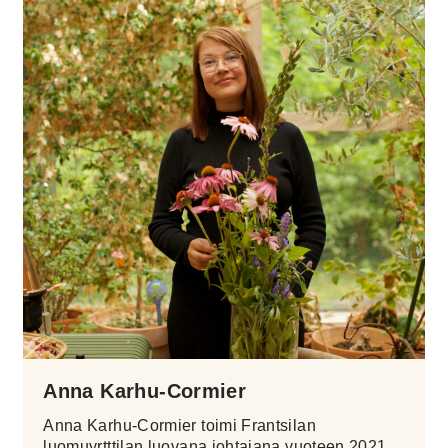
Anna Karhu-Cormier
Anna Karhu-Cormier toimi Frantsilan
luomuyrtttilan luovana johtajana vuoteen 2021