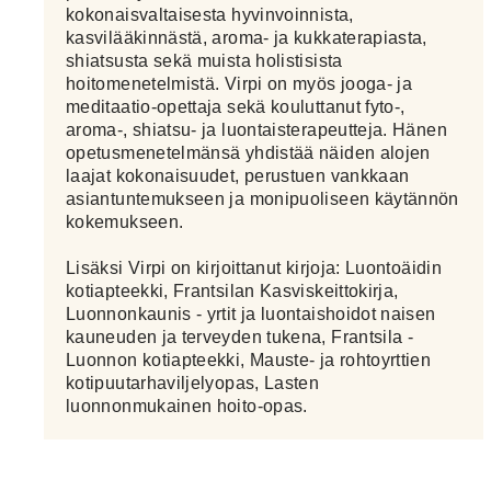
kokonaisvaltaisesta hyvinvoinnista,
kasvilääkinnästä, aroma- ja kukkaterapiasta,
shiatsusta sekä muista holistisista
hoitomenetelmistä. Virpi on myös jooga- ja
meditaatio-opettaja sekä kouluttanut fyto-,
aroma-, shiatsu- ja luontaisterapeutteja. Hänen
opetusmenetelmänsä yhdistää näiden alojen
laajat kokonaisuudet, perustuen vankkaan
asiantuntemukseen ja monipuoliseen käytännön
kokemukseen.
Lisäksi Virpi on kirjoittanut kirjoja: Luontoäidin
kotiapteekki, Frantsilan Kasviskeittokirja,
Luonnonkaunis - yrtit ja luontaishoidot naisen
kauneuden ja terveyden tukena, Frantsila -
Luonnon kotiapteekki, Mauste- ja rohtoyrttien
kotipuutarhaviljelyopas, Lasten
luonnonmukainen hoito-opas.