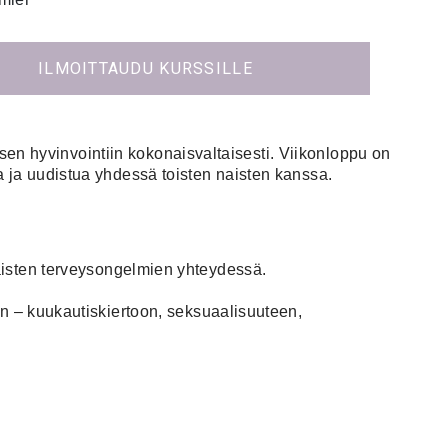
ILMOITTAUDU KURSSILLE
en hyvinvointiin kokonaisvaltaisesti. Viikonloppu on
a ja uudistua yhdessä toisten naisten kanssa.
i naisten terveysongelmien yhteydessä.
n – kuukautiskiertoon, seksuaalisuuteen,