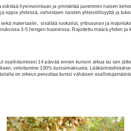
poja edistää hyvinvointiaan ja ymmärtää paremmin naisen kehon
ja oppia yhdessä, vahvistaen naisten yhteisöllisyyttä ja tukea
man sekä materiaalin, sisältää ruokailut, yrttisaunan ja majoi
kennuksissa 3-5 hengen huoneissa.
Rajoitettu määrä yhden ja 
erut osallistumisesi 14 päivää ennen kurssin alkua tai sen jä
jälkeen, veloitamme 100% kurssimaksusta.
Lääkärintodistukse
tsilalla on oikeus peruuttaa kurssi vähäisen osallistujamää