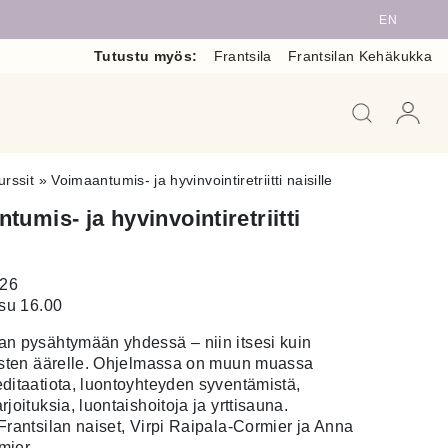
EN
Tutustu myös:
Frantsila
Frantsilan Kehäkukka
When auto
urssit
»
Voimaantumis- ja hyvinvointiretriitti naisille
tumis- ja hyvinvointiretriitti
026
 su 16.00
n pysähtymään yhdessä – niin itsesi kuin
isten äärelle. Ohjelmassa on muun muassa
ditaatiota, luontoyhteyden syventämistä,
joituksia, luontaishoitoja ja yrttisauna.
Frantsilan naiset, Virpi Raipala-Cormier ja Anna
mier