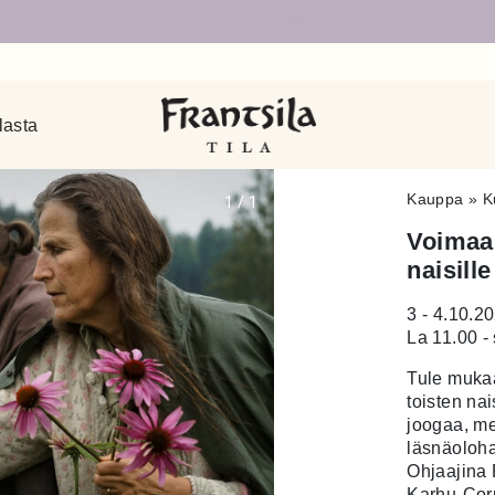
Uudet sivut auki!
lasta
Kauppa
»
K
1
/
1
Voimaan
naisille
3 - 4.10.2
La 11.00 -
Tule mukaa
toisten na
joogaa, me
läsnäolohar
Ohjaajina 
Karhu-Cor