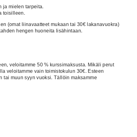
 ja mielen tarpeita.
 toisilleen.
tuksen (omat liinavaatteet mukaan tai 30€ lakanavuokra)
kahden hengen huoneita lisähintaan.
lkeen, veloitamme 50 % kurssimaksusta. Mikäli perut
lla veloitamme vain toimistokulun 30€. Esteen
rän tai muun syyn vuoksi. Tällöin maksamme