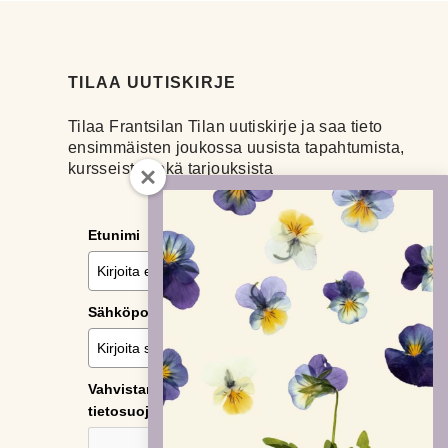
TILAA UUTISKIRJE
Tilaa Frantsilan Tilan uutiskirje ja saa tieto
ensimmäisten joukossa uusista tapahtumista,
kursseista sekä tarjouksista
Etunimi
Sähköposti
*
Vahvistamalla tilauksen hyväksyn
tietosuojaselosteen.
*