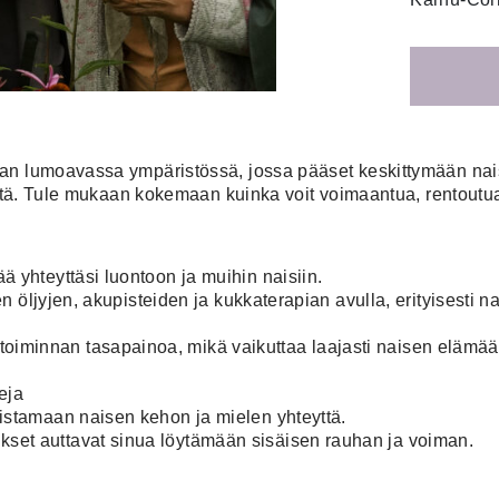
an lumoavassa ympäristössä, jossa pääset keskittymään nais
yyttä. Tule mukaan kokemaan kuinka voit voimaantua, rentoutu
ä yhteyttäsi luontoon ja muihin naisiin.
sten öljyjen, akupisteiden ja kukkaterapian avulla, erityisest
oiminnan tasapainoa, mikä vaikuttaa laajasti naisen elämää
eja
vistamaan naisen kehon ja mielen yhteyttä.
kset auttavat sinua löytämään sisäisen rauhan ja voiman.