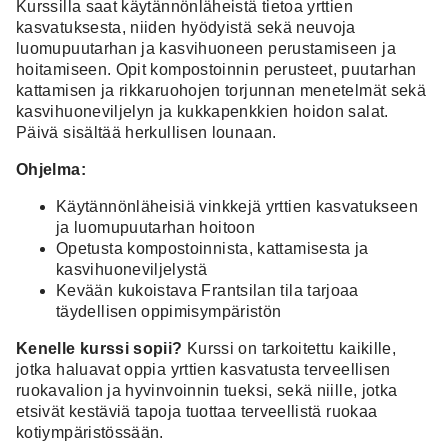
Kurssilla saat käytännönläheistä tietoa yrttien
kasvatuksesta, niiden hyödyistä sekä neuvoja
luomupuutarhan ja kasvihuoneen perustamiseen ja
hoitamiseen. Opit kompostoinnin perusteet, puutarhan
kattamisen ja rikkaruohojen torjunnan menetelmät sekä
kasvihuoneviljelyn ja kukkapenkkien hoidon salat.
Päivä sisältää herkullisen lounaan.
Ohjelma:
Käytännönläheisiä vinkkejä yrttien kasvatukseen
ja luomupuutarhan hoitoon
Opetusta kompostoinnista, kattamisesta ja
kasvihuoneviljelystä
Kevään kukoistava Frantsilan tila tarjoaa
täydellisen oppimisympäristön
Kenelle kurssi sopii?
Kurssi on tarkoitettu kaikille,
jotka haluavat oppia yrttien kasvatusta terveellisen
ruokavalion ja hyvinvoinnin tueksi, sekä niille, jotka
etsivät kestäviä tapoja tuottaa terveellistä ruokaa
kotiympäristössään.