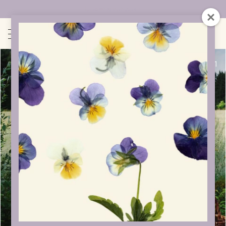
Uudet sivut auki!
1
/
1