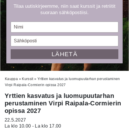
Tilaa uutiskirjeemme, niin saat kurssit ja retriitit
suoraan sähköpostiisi.
Type
your
name
Type
your
email
LÄHETÄ
Kauppa
»
Kurssit
»
Yrttien kasvatus ja luomupuutarhan perustaminen
Virpi Raipala-Cormierin opissa 2027
Yrttien kasvatus ja luomupuutarhan
perustaminen Virpi Raipala-Cormierin
opissa 2027
22.5.2027
La klo 10.00 - La klo 17.00