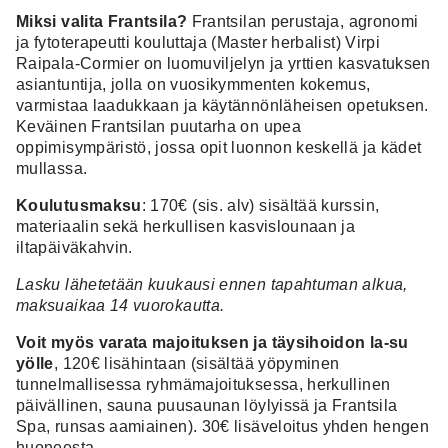
Miksi valita Frantsila?
Frantsilan perustaja, agronomi
ja fytoterapeutti kouluttaja (Master herbalist) Virpi
Raipala-Cormier on luomuviljelyn ja yrttien kasvatuksen
asiantuntija, jolla on vuosikymmenten kokemus,
varmistaa laadukkaan ja käytännönläheisen opetuksen.
Keväinen Frantsilan puutarha on upea
oppimisympäristö, jossa opit luonnon keskellä ja kädet
mullassa.
Koulutusmaksu
: 170€ (sis. alv) sisältää kurssin,
materiaalin sekä herkullisen kasvislounaan ja
iltapäiväkahvin.
Lasku lähetetään kuukausi ennen tapahtuman alkua,
maksuaikaa 14 vuorokautta.
Voit myös varata majoituksen ja täysihoidon la-su
yölle
, 120€ lisähintaan (sisältää yöpyminen
tunnelmallisessa ryhmämajoituksessa, herkullinen
päivällinen, sauna puusaunan löylyissä ja Frantsila
Spa, runsas aamiainen). 30€ lisäveloitus yhden hengen
huoneesta.