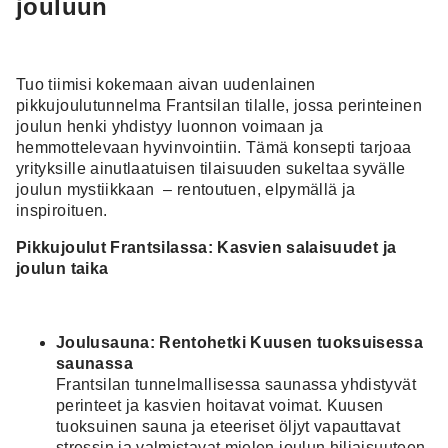
jouluun
Tuo tiimisi kokemaan aivan uudenlainen
pikkujoulutunnelma Frantsilan tilalle, jossa perinteinen
joulun henki yhdistyy luonnon voimaan ja
hemmottelevaan hyvinvointiin. Tämä konsepti tarjoaa
yrityksille ainutlaatuisen tilaisuuden sukeltaa syvälle
joulun mystiikkaan – rentoutuen, elpymällä ja
inspiroituen.
Pikkujoulut Frantsilassa: Kasvien salaisuudet ja
joulun taika
Joulusauna: Rentohetki Kuusen tuoksuisessa
saunassa
Frantsilan tunnelmallisessa saunassa yhdistyvät
perinteet ja kasvien hoitavat voimat. Kuusen
tuoksuinen sauna ja eteeriset öljyt vapauttavat
stressin ja valmistavat mielen joulun hiljaisuuteen.