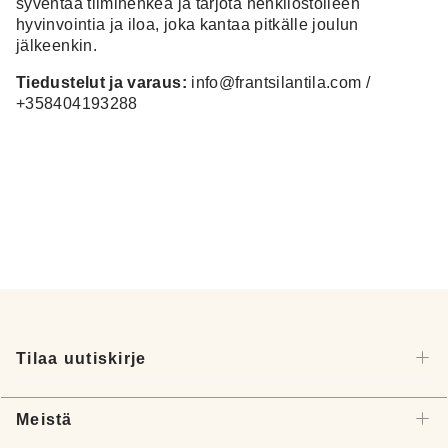
syventää tiimihenkeä ja tarjota henkilöstölleen
hyvinvointia ja iloa, joka kantaa pitkälle joulun
jälkeenkin.
Tiedustelut ja varaus:
info@frantsilantila.com /
+358404193288
Tilaa uutiskirje
Meistä