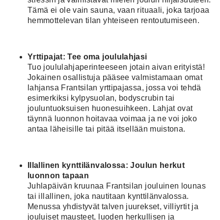
Tämä ei ole vain sauna, vaan rituaali, joka tarjoaa
hemmottelevan tilan yhteiseen rentoutumiseen.
Yrttipajat: Tee oma joululahjasi
Tuo joululahjaperinteeseen jotain aivan erityistä!
Jokainen osallistuja pääsee valmistamaan omat
lahjansa Frantsilan yrttipajassa, jossa voi tehdä
esimerkiksi kylpysuolan, bodyscrubin tai
jouluntuoksuisen huonesuihkeen. Lahjat ovat
täynnä luonnon hoitavaa voimaa ja ne voi joko
antaa läheisille tai pitää itsellään muistona.
Illallinen kynttilänvalossa: Joulun herkut
luonnon tapaan
Juhlapäivän kruunaa Frantsilan jouluinen lounas
tai illallinen, joka nautitaan kynttilänvalossa.
Menussa yhdistyvät talven juurekset, villiyrtit ja
jouluiset mausteet, luoden herkullisen ja