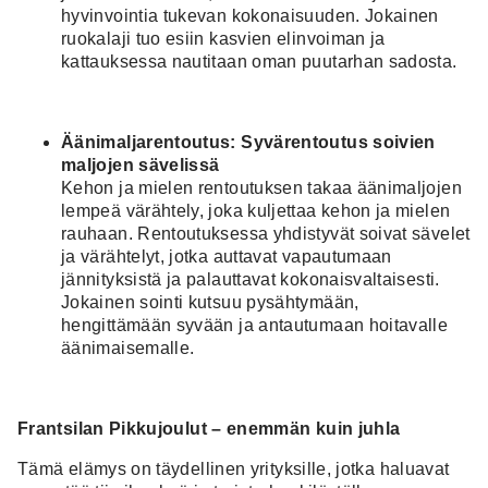
hyvinvointia tukevan kokonaisuuden. Jokainen
ruokalaji tuo esiin kasvien elinvoiman ja
kattauksessa nautitaan oman puutarhan sadosta.
Äänimaljarentoutus: Syvärentoutus soivien
maljojen sävelissä
Kehon ja mielen rentoutuksen takaa äänimaljojen
lempeä värähtely, joka kuljettaa kehon ja mielen
rauhaan. Rentoutuksessa yhdistyvät soivat sävelet
ja värähtelyt, jotka auttavat vapautumaan
jännityksistä ja palauttavat kokonaisvaltaisesti.
Jokainen sointi kutsuu pysähtymään,
hengittämään syvään ja antautumaan hoitavalle
äänimaisemalle.
Frantsilan Pikkujoulut – enemmän kuin juhla
Tämä elämys on täydellinen yrityksille, jotka haluavat