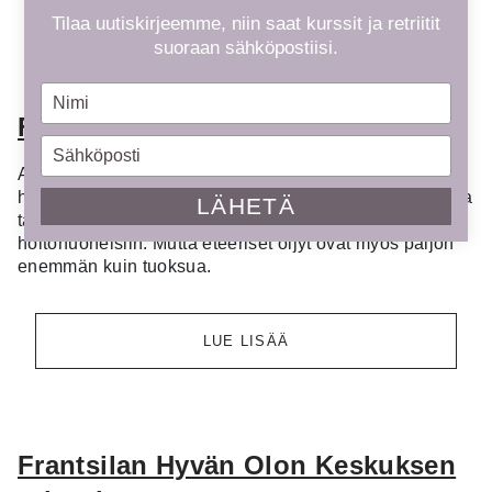
LUE LISÄÄ
Tilaa uutiskirjeemme, niin saat kurssit ja retriitit
suoraan sähköpostiisi.
Type
your
Frantsilan Tila
name
Type
your
Aromaterapeuttiset, eteeriset öljyt ovat monelle tuttuja
email
hyvän tuoksun ja tunnelman tuojina. Niillä voitkin loihtia
LÄHETÄ
taivaallisia tuoksumaailmoja kotiin, mökille, saunaan ja
hoitohuoneisiin. Mutta eteeriset öljyt ovat myös paljon
enemmän kuin tuoksua.
LUE LISÄÄ
Frantsilan Hyvän Olon Keskuksen