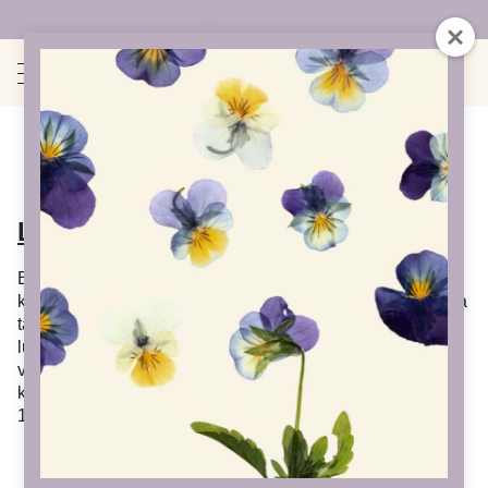
Uudet sivut auki!
Uutiset
LOVE HARVEST
Ensimmäinen Love Harvest -festivaali on maan,
kasvien ja kehojen hyvinvointia vaaliva pieni, rakastava
taidefestivaali. Love Harvest kokoaa yhteen taiteen ja
luonnon monimuotoisuudesta sekä parantavista
vaikutuksista kiinnostuneita ihmisiä elonkorjuun
kynnyksellä Frantsilan luomuyrttitilalle Hämeenkyröön
10.8.2024.