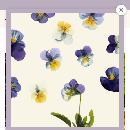
Uudet sivut auki!
Yrtit