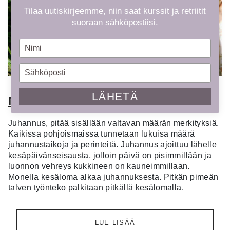
Tilaa uutiskirjeemme, niin saat kurssit ja retriitit
suoraan sähköpostiisi.
Type
your
name
Type
your
email
LÄHETÄ
Merkityksellinen Juhannus
Juhannus, pitää sisällään valtavan määrän merkityksiä.
Kaikissa pohjoismaissa tunnetaan lukuisa määrä
juhannustaikoja ja perinteitä. Juhannus ajoittuu lähelle
kesäpäivänseisausta, jolloin päivä on pisimmillään ja
luonnon vehreys kukkineen on kauneimmillaan.
Monella kesäloma alkaa juhannuksesta. Pitkän pimeän
talven työnteko palkitaan pitkällä kesälomalla.
LUE LISÄÄ